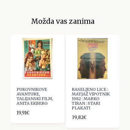
Možda vas zanima
PUKOVNIKOVE
RASELJENO LICE :
P
AVANTURE,
MATJAŽ VIPOTNIK
A
(
TALIJANSKI FILM,
1982 : MARKO
G
 )
ANITA EKBERG
TIRAN : STARI
V
PLAKATI
M
19,91€
F
39,82€
K
1