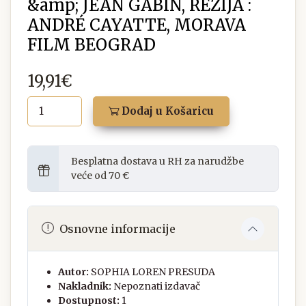
&amp; JEAN GABIN, REŽIJA :
ANDRÉ CAYATTE, MORAVA
FILM BEOGRAD
19,91€
Dodaj u Košaricu
Besplatna dostava u RH za narudžbe
veće od 70 €
Osnovne informacije
Autor:
SOPHIA LOREN PRESUDA
Nakladnik:
Nepoznati izdavač
Dostupnost:
1