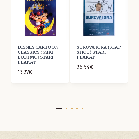
DISNEY CARTOON
SUROVA IGRA (SLAP
L
CLASSICS : MIKI
SHOT) STARI
F
BUDI MOJ STARI
PLAKAT
2
PLAKAT
26,54€
13,27€