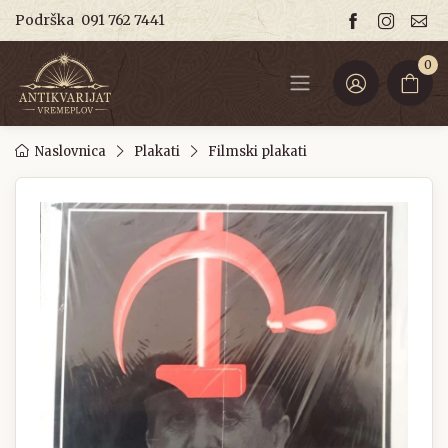
Podrška
091 762 7441
0
Naslovnica
Plakati
Filmski plakati