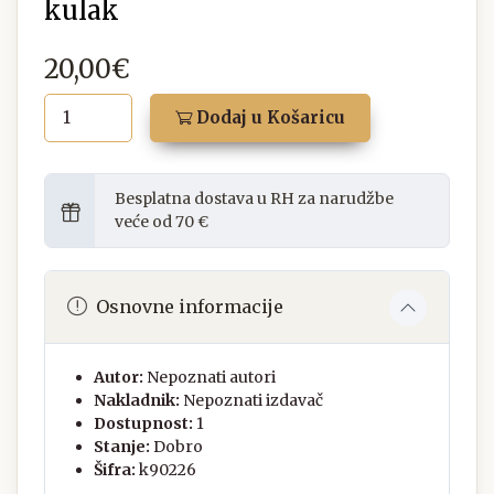
kulak
20,00€
Dodaj u Košaricu
Besplatna dostava u RH za narudžbe
veće od 70 €
Osnovne informacije
Autor:
Nepoznati autori
Nakladnik:
Nepoznati izdavač
Dostupnost:
1
Stanje:
Dobro
Šifra:
k90226