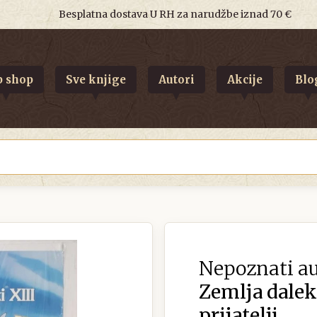
Besplatna dostava U RH za narudžbe iznad 70 €
 shop
Sve knjige
Autori
Akcije
Blo
Nepoznati au
Zemlja dalek
prijatelji