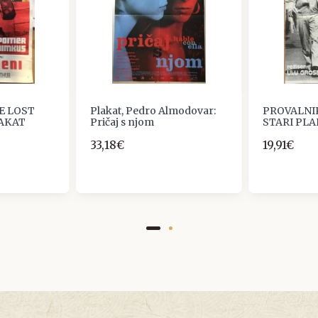
E LOST
Plakat, Pedro Almodovar:
PROVALNI
LAKAT
Pričaj s njom
STARI PL
33,18€
19,91€