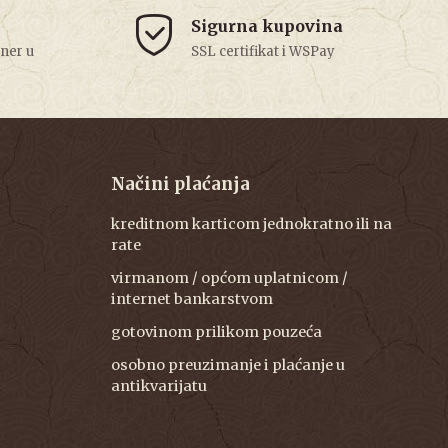
Sigurna kupovina
tner u
SSL certifikat i WSPay
Načini plaćanja
kreditnom karticom jednokratno ili na
rate
virmanom / općom uplatnicom /
internet bankarstvom
gotovinom prilikom pouzeća
osobno preuzimanje i plaćanje u
antikvarijatu