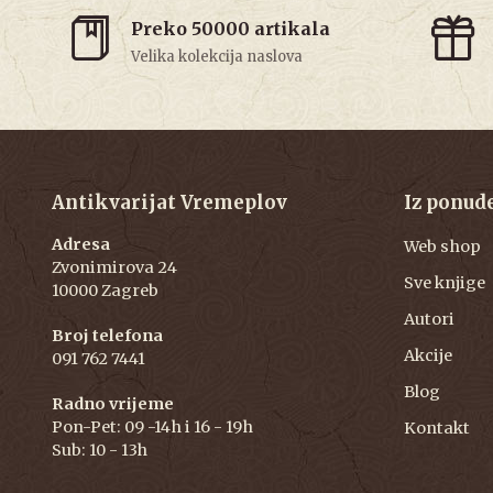
Preko 50000 artikala
Velika kolekcija naslova
Antikvarijat Vremeplov
Iz ponud
Adresa
Web shop
Zvonimirova 24
Sve knjige
10000 Zagreb
Autori
Broj telefona
Akcije
091 762 7441
Blog
Radno vrijeme
Pon-Pet: 09 -14h i 16 - 19h
Kontakt
Sub: 10 - 13h