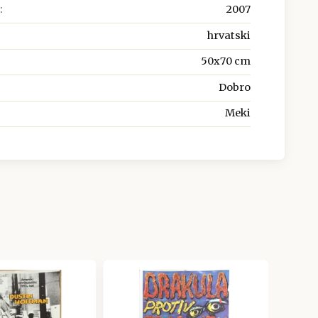
:
2007
hrvatski
50x70 cm
Dobro
Meki