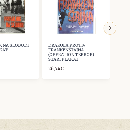
K NA SLOBODI
DRAKULA PROTIV
ZA S
AKAT
FRANKENŠTAJNA
TROJE
(OPERATION TERROR)
MIRKO
STARI PLAKAT
MANO
26,54€
46,4