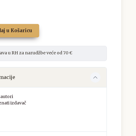
aj u Košaricu
ava u RH za narudžbe veće od 70 €
macije
autori
nati izdavač