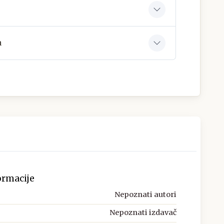
a
ormacije
Nepoznati autori
Nepoznati izdavač