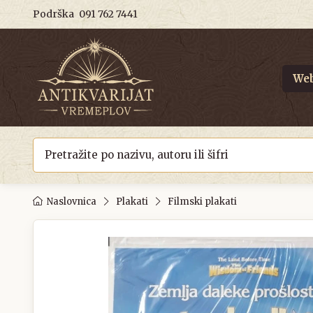
Podrška
091 762 7441
Web
Naslovnica
Plakati
Filmski plakati