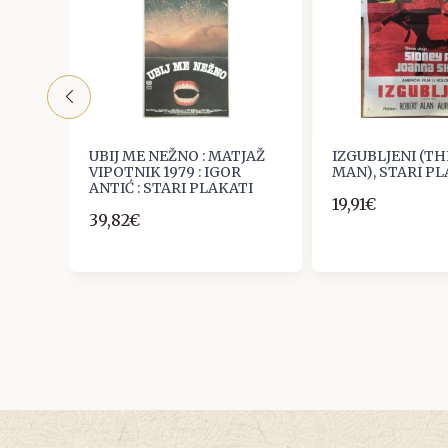
UBIJ ME NEŽNO : MATJAŽ
IZGUBLJENI (TH
-WILD
VIPOTNIK 1979 : IGOR
MAN), STARI P
ANTIĆ : STARI PLAKATI
19,91€
39,82€