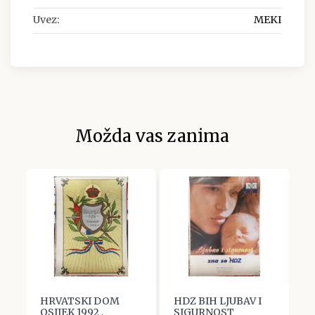
Uvez:
MEKI
Možda vas zanima
HRVATSKI DOM
HDZ BIH LJUBAV I
K
OSIJEK 1992 ,
SIGURNOST
O