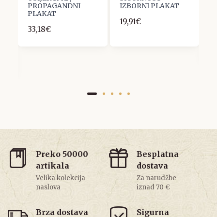
PROPAGANDNI
IZBORNI PLAKAT
S
PLAKAT
V
19,91€
Z
33,18€
P
3
Preko 50000
Besplatna
artikala
dostava
Velika kolekcija
Za narudžbe
naslova
iznad 70 €
Brza dostava
Sigurna