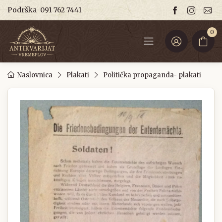
Podrška
091 762 7441
0
Naslovnica
Plakati
Politička propaganda- plakati