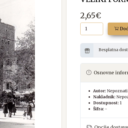
2,65€
Dod
Besplatna dost
Osnovne infor
Autor:
Nepoznati 
Nakladnik:
Nepoz
Dostupnost:
1
Šifra:
-
Opcije dostave