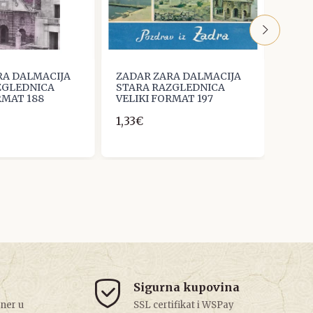
RA DALMACIJA
ZADAR ZARA DALMACIJA
ZADA
ZGLEDNICA
STARA RAZGLEDNICA
STAR
RMAT 188
VELIKI FORMAT 197
VELI
1,33€
3,98
Sigurna kupovina
tner u
SSL certifikat i WSPay