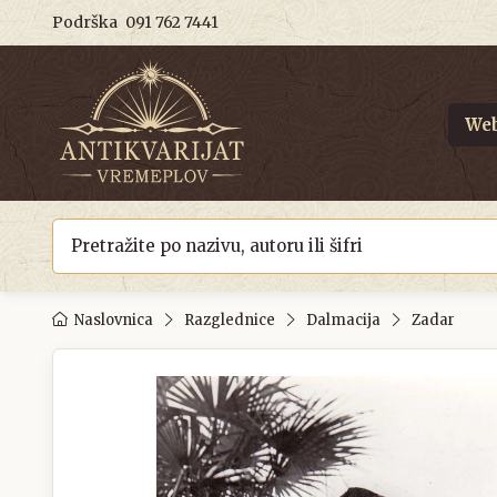
Podrška
091 762 7441
Web
Naslovnica
Razglednice
Dalmacija
Zadar