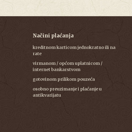
Načini plaćanja
kreditnom karticom jednokratno ili na
rate
virmanom / općom uplatnicom /
internet bankarstvom
gotovinom prilikom pouzeća
osobno preuzimanje i plaćanje u
antikvarijatu