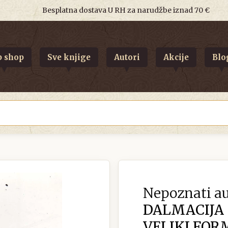
Besplatna dostava U RH za narudžbe iznad 70 €
 shop
Sve knjige
Autori
Akcije
Blo
Nepoznati au
DALMACIJA
VELIKI FOR