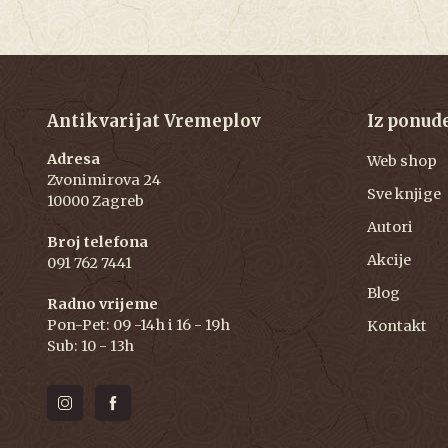
Antikvarijat Vremeplov
Iz ponud
Adresa
Web shop
Zvonimirova 24
Sve knjige
10000 Zagreb
Autori
Broj telefona
Akcije
091 762 7441
Blog
Radno vrijeme
Pon-Pet: 09 -14h i 16 - 19h
Kontakt
Sub: 10 - 13h