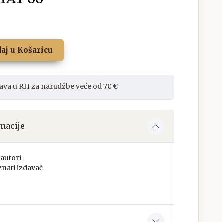
aj u Košaricu
ava u RH za narudžbe veće od 70 €
macije
autori
nati izdavač