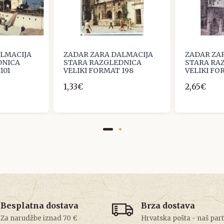
ALMACIJA
ZADAR ZARA DALMACIJA
ZADAR ZA
DNICA
STARA RAZGLEDNICA
STARA RA
101
VELIKI FORMAT 198
VELIKI FO
1,33€
2,65€
Besplatna dostava
Brza dostava
Za narudžbe iznad 70 €
Hrvatska pošta - naš par