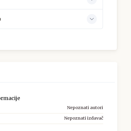
a
ormacije
Nepoznati autori
Nepoznati izdavač