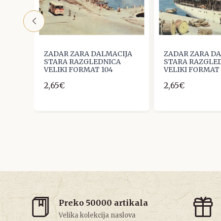
IJA
ZADAR ZARA DALMACIJA
ZADAR ZARA D
A
STARA RAZGLEDNICA
STARA RAZGLE
VELIKI FORMAT 104
VELIKI FORMAT 
2,65€
2,65€
Preko 50000 artikala
Velika kolekcija naslova