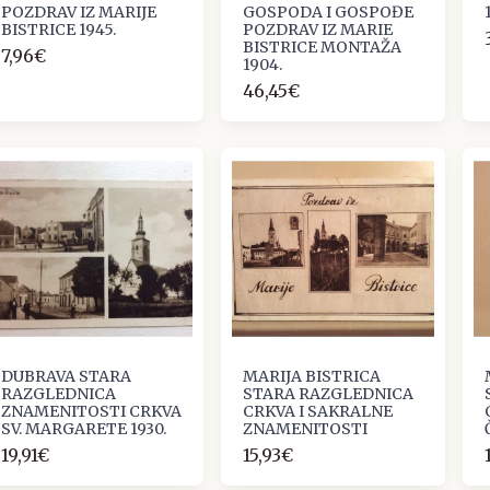
POZDRAV IZ MARIJE
GOSPODA I GOSPOĐE
BISTRICE 1945.
POZDRAV IZ MARIE
BISTRICE MONTAŽA
7,96€
1904.
46,45€
DUBRAVA STARA
MARIJA BISTRICA
RAZGLEDNICA
STARA RAZGLEDNICA
ZNAMENITOSTI CRKVA
CRKVA I SAKRALNE
SV. MARGARETE 1930.
ZNAMENITOSTI
19,91€
15,93€