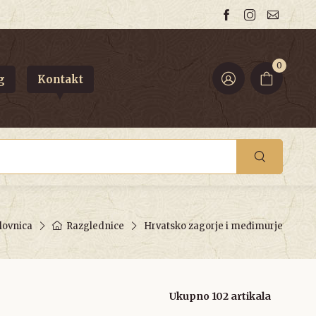
0
g
Kontakt
lovnica
Razglednice
Hrvatsko zagorje i međimurje
Ukupno 102 artikala