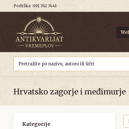
Podrška
091 762 7441
Web
Hrvatsko zagorje i međimurje
Kategorije