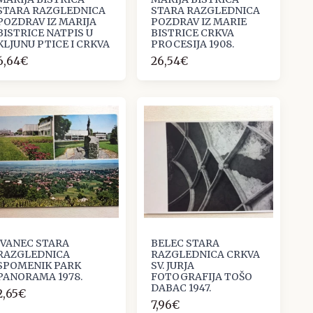
STARA RAZGLEDNICA
STARA RAZGLEDNICA
POZDRAV IZ MARIJA
POZDRAV IZ MARIE
BISTRICE NATPIS U
BISTRICE CRKVA
KLJUNU PTICE I CRKVA
PROCESIJA 1908.
6,64€
26,54€
IVANEC STARA
BELEC STARA
RAZGLEDNICA
RAZGLEDNICA CRKVA
SPOMENIK PARK
SV. JURJA
PANORAMA 1978.
FOTOGRAFIJA TOŠO
DABAC 1947.
2,65€
7,96€