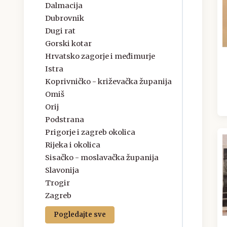
Dalmacija
Dubrovnik
Dugi rat
Gorski kotar
Hrvatsko zagorje i međimurje
Istra
Koprivničko - križevačka županija
Omiš
Orij
Podstrana
Prigorje i zagreb okolica
Rijeka i okolica
Sisačko - moslavačka županija
Slavonija
Trogir
Zagreb
Pogledajte sve