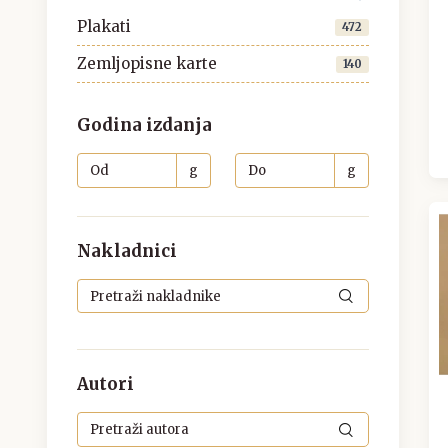
Plakati
472
Zemljopisne karte
140
Godina izdanja
g
g
Nakladnici
Autori