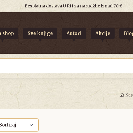
Besplatna dostava U RH za narudžbe iznad 70 €
 shop
Sve knjige
Autori
Akcije
Blo
Nas