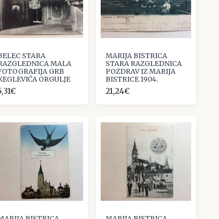
BELEC STARA
MARIJA BISTRICA
RAZGLEDNICA MALA
STARA RAZGLEDNICA
FOTOGRAFIJA GRB
POZDRAV IZ MARIJA
KEGLEVIĆA ORGULJE
BISTRICE 1904.
5,31€
21,24€
MARIJA BISTRICA
MARIJA BISTRICA