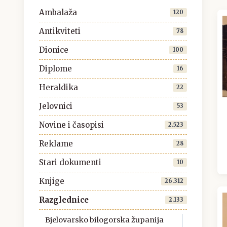
Ambalaža
120
Antikviteti
78
Dionice
100
Diplome
16
Heraldika
22
Jelovnici
53
Novine i časopisi
2.523
Reklame
28
Stari dokumenti
10
Knjige
26.312
Razglednice
2.133
Bjelovarsko bilogorska županija