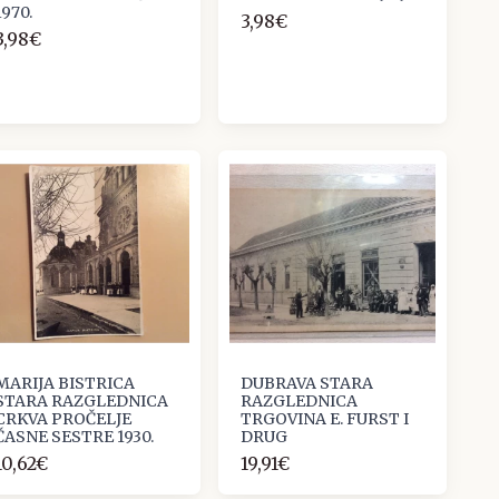
1970.
3,98€
3,98€
MARIJA BISTRICA
DUBRAVA STARA
STARA RAZGLEDNICA
RAZGLEDNICA
CRKVA PROČELJE
TRGOVINA E. FURST I
ČASNE SESTRE 1930.
DRUG
10,62€
19,91€