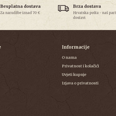
Besplatna dostava
Brza dostava
Za narudžbe iznad 70 €
Hrvatska pošta - naš par
dostavi
e
Informacije
O nama
Privatnost i kolačići
Uvjeti kupnje
Izjava o privatnosti