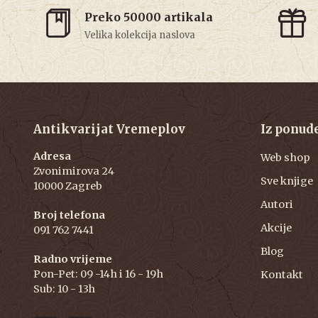
Preko 50000 artikala
Velika kolekcija naslova
Antikvarijat Vremeplov
Iz ponud
Adresa
Web shop
Zvonimirova 24
Sve knjige
10000 Zagreb
Autori
Broj telefona
Akcije
091 762 7441
Blog
Radno vrijeme
Pon-Pet: 09 -14h i 16 - 19h
Kontakt
Sub: 10 - 13h