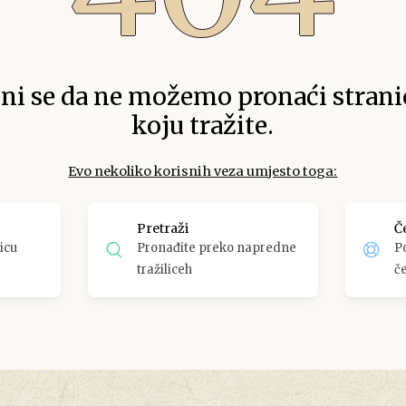
ini se da ne možemo pronaći strani
koju tražite.
Evo nekoliko korisnih veza umjesto toga:
Pretraži
Č
icu
Pronađite preko napredne
Po
tražiliceh
č