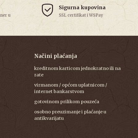
Sigurna kupovina
tner u
SSL certifikat i WSPay
Načini plaćanja
kreditnom karticom jednokratno ili na
rate
virmanom / općom uplatnicom /
internet bankarstvom
gotovinom prilikom pouzeća
osobno preuzimanje i plaćanje u
antikvarijatu