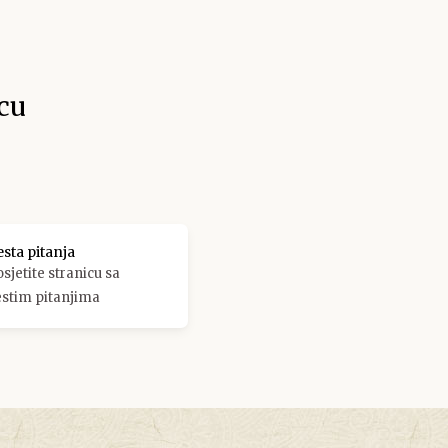
cu
esta pitanja
sjetite stranicu sa
estim pitanjima