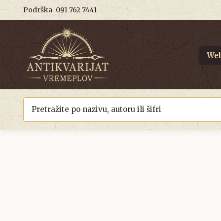
Podrška
091 762 7441
Web