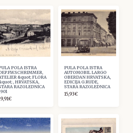
PULA POLA ISTRA
PULA POLA ISTRA
DEP.F.W.SCHRIMMER,
AUTOMOBIL LARGO
ATELIER &quot; FLORA
OBERDAN HRVATSKA,
&quot; , HRVATSKA,
EDICIJA G.RUDE,
STARA RAZGLEDNICA
STARA RAZGLEDNICA
1901
15,93€
19,91€