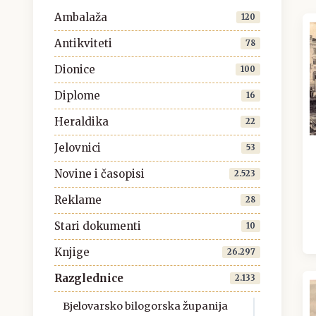
Ambalaža
120
Antikviteti
78
Dionice
100
Diplome
16
Heraldika
22
Jelovnici
53
Novine i časopisi
2.523
Reklame
28
Stari dokumenti
10
Knjige
26.297
Razglednice
2.133
Bjelovarsko bilogorska županija