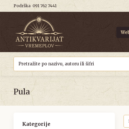
Podrška
091 762 7441
Web
Pula
Kategorije