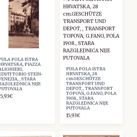
PULA POLA ISTRA
HRVATSKA, PIAZZA
PULA POLA ISTRA
ALIGHIERI,
HRVATSKA, 28
ED.VITTORIO STEIN-
cm.GESCHÜTZE
VENEZIA, , STARA
TRANSPORT UND
RAZGLEDNICA NIJE
DEPOT, , TRANSPORT
PUTOVALA
TOPOVA, G.FANO, POLA
15,93€
1908., STARA
RAZGLEDNICA NIJE
PUTOVALA
15,93€