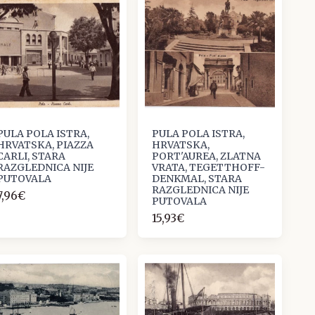
PULA POLA ISTRA,
PULA POLA ISTRA,
HRVATSKA, PIAZZA
HRVATSKA,
CARLI, STARA
PORT'AUREA, ZLATNA
RAZGLEDNICA NIJE
VRATA, TEGETTHOFF-
PUTOVALA
DENKMAL, STARA
RAZGLEDNICA NIJE
7,96€
PUTOVALA
15,93€