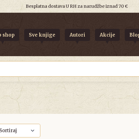
Besplatna dostava U RH za narudžbe iznad 70 €
 shop
Sve knjige
Autori
Akcije
Blo