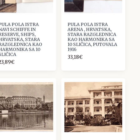
PULA POLA ISTRA
PULA POLA ISTRA
NAVI SCHIFFE IN
ARENA , HRVATSKA,
RESERVE, SHIPS,
STARA RAZGLEDNICA
HRVATSKA, STARA
KAO HARMONIKA SA
RAZGLEDNICA KAO
10 SLIČICA, PUTOVALA
HARMONIKA SA 10
1916
SLIČICA
33,18€
23,89€