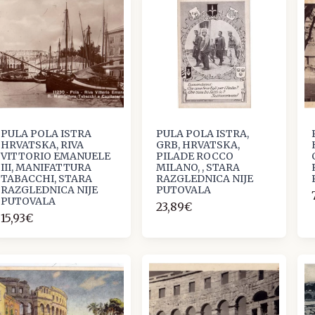
PULA POLA ISTRA
PULA POLA ISTRA,
HRVATSKA, RIVA
GRB, HRVATSKA,
VITTORIO EMANUELE
PILADE ROCCO
III, MANIFATTURA
MILANO, , STARA
TABACCHI, STARA
RAZGLEDNICA NIJE
RAZGLEDNICA NIJE
PUTOVALA
PUTOVALA
23,89€
15,93€