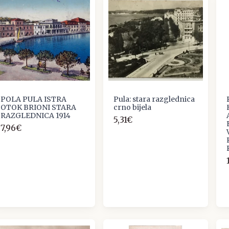
POLA PULA ISTRA
Pula: stara razglednica
OTOK BRIONI STARA
crno bijela
RAZGLEDNICA 1914
5,31€
7,96€