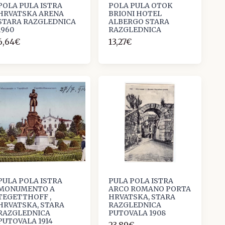
POLA PULA ISTRA
POLA PULA OTOK
HRVATSKA ARENA
BRIONI HOTEL
STARA RAZGLEDNICA
ALBERGO STARA
1960
RAZGLEDNICA
6,64€
13,27€
PULA POLA ISTRA
PULA POLA ISTRA
MONUMENTO A
ARCO ROMANO PORTA
TEGETTHOFF ,
HRVATSKA, STARA
HRVATSKA, STARA
RAZGLEDNICA
RAZGLEDNICA
PUTOVALA 1908
PUTOVALA 1914
23,89€