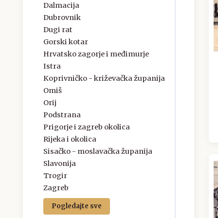
Dalmacija
Dubrovnik
Dugi rat
Gorski kotar
Hrvatsko zagorje i međimurje
Istra
Koprivničko - križevačka županija
Omiš
Orij
Podstrana
Prigorje i zagreb okolica
Rijeka i okolica
Sisačko - moslavačka županija
Slavonija
Trogir
Zagreb
Pogledajte sve