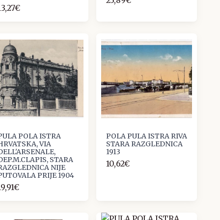
13,27€
PULA POLA ISTRA
POLA PULA ISTRA RIVA
HRVATSKA, VIA
STARA RAZGLEDNICA
DELL'ARSENALE,
1913
DEP.M.CLAPIS, STARA
10,62€
RAZGLEDNICA NIJE
PUTOVALA PRIJE 1904
19,91€