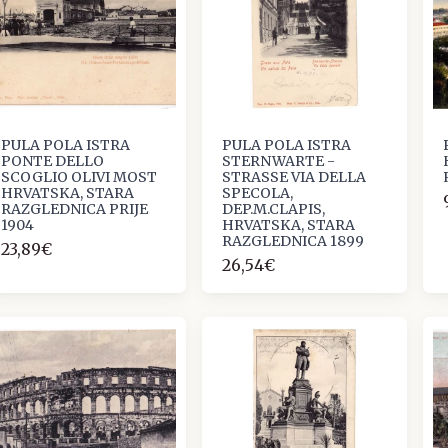
PULA POLA ISTRA
PULA POLA ISTRA
PONTE DELLO
STERNWARTE -
SCOGLIO OLIVI MOST
STRASSE VIA DELLA
HRVATSKA, STARA
SPECOLA,
RAZGLEDNICA PRIJE
DEP.M.CLAPIS,
1904
HRVATSKA, STARA
RAZGLEDNICA 1899
23,89€
26,54€