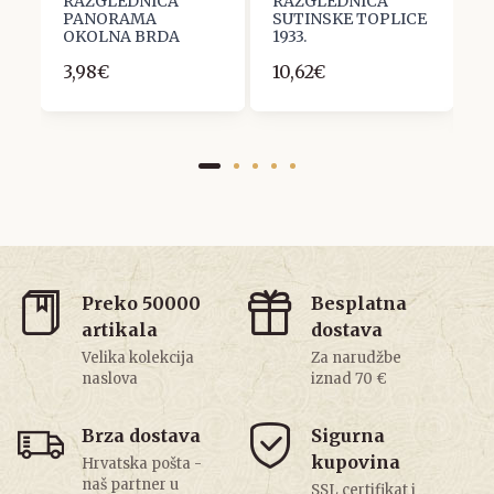
RAZGLEDNICA
RAZGLEDNICA
R
PANORAMA
SUTINSKE TOPLICE
S
OKOLNA BRDA
1933.
C
1
3,98€
10,62€
1
Preko 50000
Besplatna
artikala
dostava
Velika kolekcija
Za narudžbe
naslova
iznad 70 €
Brza dostava
Sigurna
kupovina
Hrvatska pošta -
naš partner u
SSL certifikat i