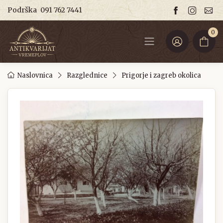
Podrška
091 762 7441
0
Naslovnica
Razglednice
Prigorje i zagreb okolica