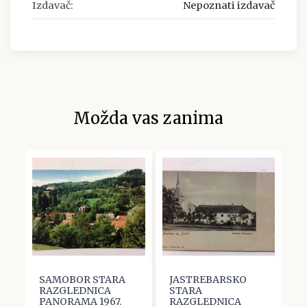
Izdavač:
Nepoznati izdavač
Možda vas zanima
SAMOBOR STARA
JASTREBARSKO
J
RAZGLEDNICA
STARA
V
PANORAMA 1967.
RAZGLEDNICA
M