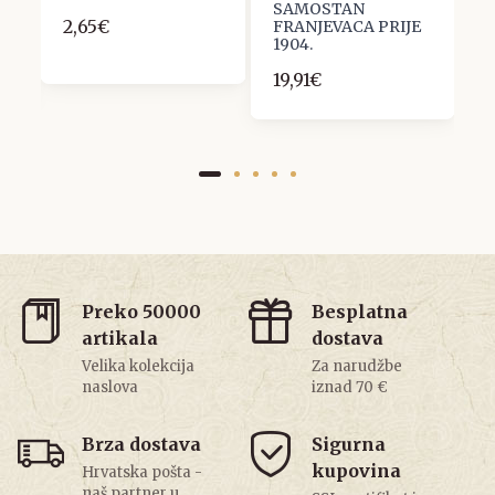
SAMOSTAN
I
2,65€
FRANJEVACA PRIJE
1
1904.
19,91€
Preko 50000
Besplatna
artikala
dostava
Velika kolekcija
Za narudžbe
naslova
iznad 70 €
Brza dostava
Sigurna
kupovina
Hrvatska pošta -
naš partner u