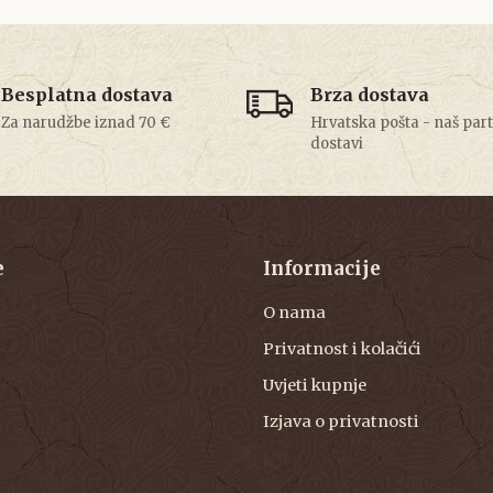
Besplatna dostava
Brza dostava
Za narudžbe iznad 70 €
Hrvatska pošta - naš par
dostavi
e
Informacije
O nama
Privatnost i kolačići
Uvjeti kupnje
Izjava o privatnosti