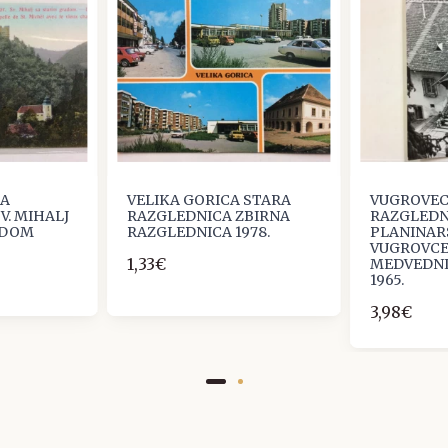
RA
VELIKA GORICA STARA
VUGROVEC
V. MIHALJ
RAZGLEDNICA ZBIRNA
RAZGLEDN
ADOM
RAZGLEDNICA 1978.
PLANINAR
VUGROVC
1,33€
MEDVEDNI
1965.
3,98€