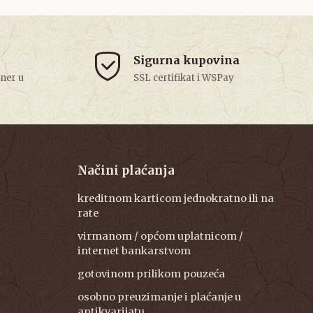
Sigurna kupovina
tner u
SSL certifikat i WSPay
Načini plaćanja
kreditnom karticom jednokratno ili na
rate
virmanom / općom uplatnicom /
internet bankarstvom
gotovinom prilikom pouzeća
osobno preuzimanje i plaćanje u
antikvarijatu