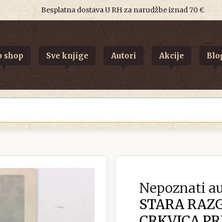
Besplatna dostava U RH za narudžbe iznad 70 €
 shop
Sve knjige
Autori
Akcije
Blo
Nepoznati au
STARA RAZ
CRKVICA PR