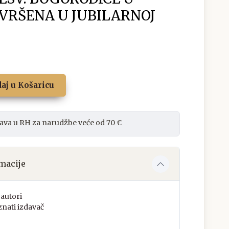
OVRŠENA U JUBILARNOJ
aj u Košaricu
ava u RH za narudžbe veće od 70 €
macije
autori
nati izdavač