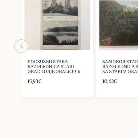
PODSUSED STARA
SAMOBOR STA
IŠTE
RAZGLEDNICA STARI
RAZGLEDNICA S
I UZ
GRAD I OBJE OBALE 1916.
SA STARIM GR
15,93€
10,62€