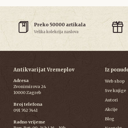
Preko 50000 artikala
Velika kolekcija naslova
Antikvarijat Vremeplov
Iz ponud
Adresa
Web shop
Zvonimirova 24
Sve knjige
10000 Zagreb
Autori
Broj telefona
Akcije
091 762 7441
Blog
Radno vrijeme