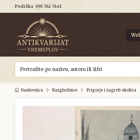
Podrška
091 762 7441
Web
Naslovnica
Razglednice
Prigorje i zagreb okolica