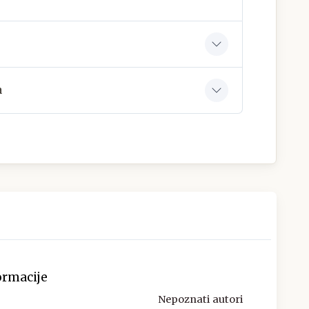
a
ormacije
Nepoznati autori