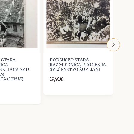
 STARA
PODSUSED STARA
PLJE
ICA
RAZGLEDNICA PROCESIJA
RAZG
SKI DOM NAD
SVEĆENSTVO ŽUPLJANI
OKUP
EM
1929.
19,91€
CA (1035M)
9,29