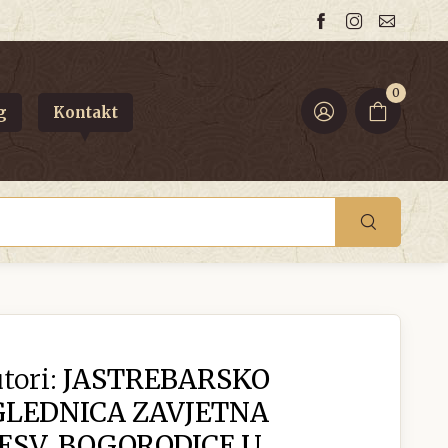
0
g
Kontakt
tori:
JASTREBARSKO
GLEDNICA ZAVJETNA
ESV. BOGORODICE U