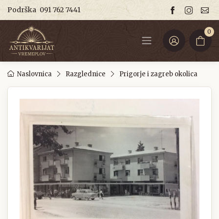
Podrška
091 762 7441
0
Naslovnica
Razglednice
Prigorje i zagreb okolica