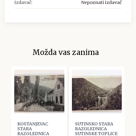
Izdavač:
Nepoznati izdavač
Možda vas zanima
KOSTANJEVAC
SUTINSKO STARA
J
STARA
RAZGLEDNICA
S
RAZGLEDNICA
SUTINSKE TOPLICE
R