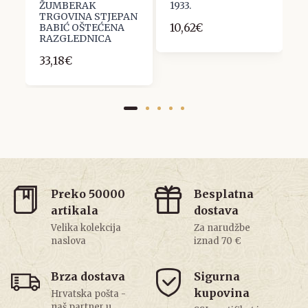
ŽUMBERAK
1933.
Z
TRGOVINA STJEPAN
10,62€
7
BABIĆ OŠTEĆENA
RAZGLEDNICA
33,18€
Preko 50000
Besplatna
artikala
dostava
Velika kolekcija
Za narudžbe
naslova
iznad 70 €
Brza dostava
Sigurna
kupovina
Hrvatska pošta -
naš partner u