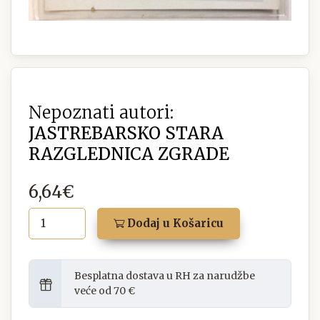
Nepoznati autori:
JASTREBARSKO STARA
RAZGLEDNICA ZGRADE
6,64€
Dodaj u Košaricu
Besplatna dostava u RH za narudžbe
veće od 70 €