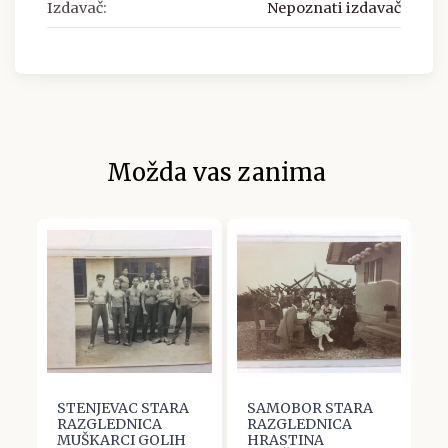
Izdavač:
Nepoznati izdavač
Možda vas zanima
RA
STENJEVAC STARA
SAMOBOR STARA
P
RAZGLEDNICA
RAZGLEDNICA
R
MUŠKARCI GOLIH
HRASTINA
P