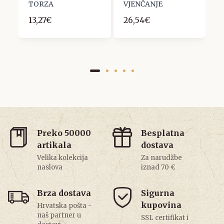
TORZA
VJENČANJE
O
13,27€
26,54€
7
Preko 50000
Besplatna
artikala
dostava
Velika kolekcija
Za narudžbe
naslova
iznad 70 €
Brza dostava
Sigurna
kupovina
Hrvatska pošta -
naš partner u
SSL certifikat i