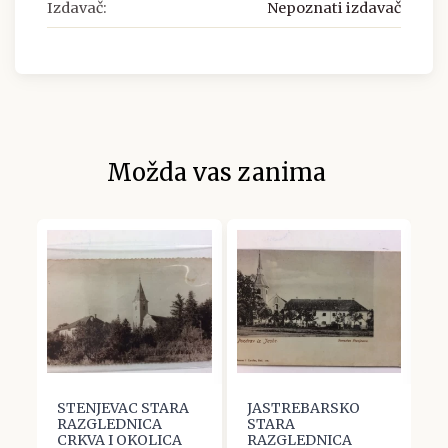
Izdavač:
Nepoznati izdavač
Možda vas zanima
STENJEVAC STARA
JASTREBARSKO
S
RAZGLEDNICA
STARA
R
CRKVA I OKOLICA
RAZGLEDNICA
L