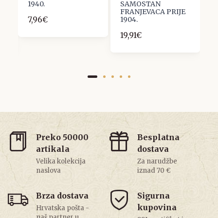
A
1940.
SAMOSTAN
S
FRANJEVACA PRIJE
1
7,96€
1904.
1
19,91€
Preko 50000
Besplatna
artikala
dostava
Velika kolekcija
Za narudžbe
naslova
iznad 70 €
Brza dostava
Sigurna
kupovina
Hrvatska pošta -
naš partner u