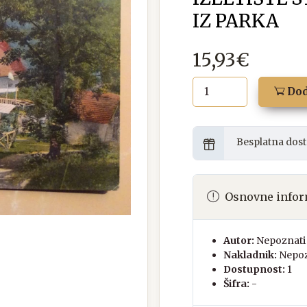
IZ PARKA
15,93€
Dod
Besplatna dost
Osnovne infor
Autor:
Nepoznati 
Nakladnik:
Nepoz
Dostupnost:
1
Šifra:
-