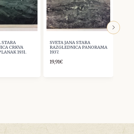
A STARA
SVETA JANA STARA
SAMO
ICA CRKVA
RAZGLEDNICA PANORAMA
RAZG
LANAK 1931.
1937.
PRIJE
19,91€
19,91