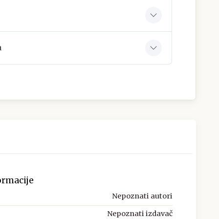
a
ormacije
Nepoznati autori
Nepoznati izdavač