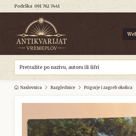
Podrška
091 762 7441
Web
Naslovnica
Razglednice
Prigorje i zagreb okolica