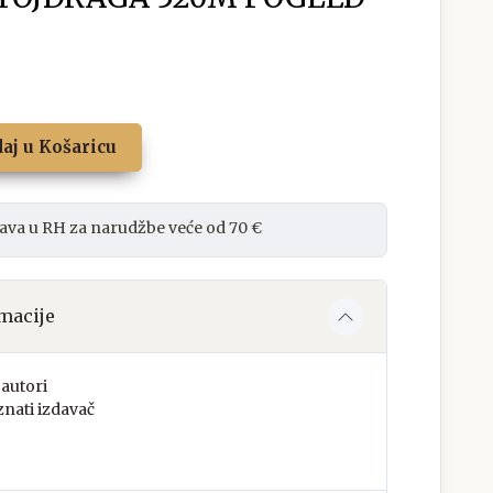
aj u Košaricu
ava u RH za narudžbe veće od 70 €
macije
autori
nati izdavač