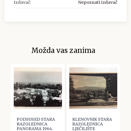
Izdavač:
Nepoznati izdavač
Možda vas zanima
PODSUSED STARA
KLENOVNIK STARA
Z
RAZGLEDNICA
RAZGLEDNICA
R
PANORAMA 1964.
LJEČILIŠTE
H