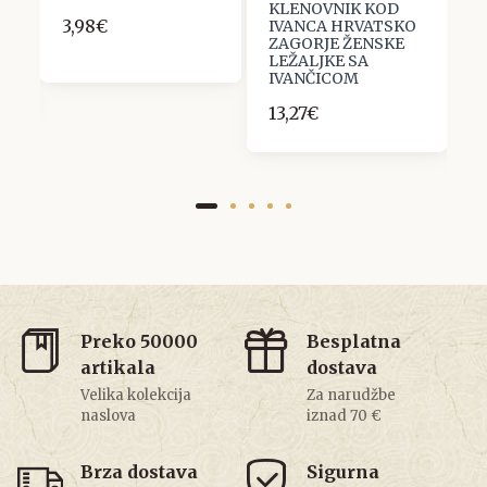
KLENOVNIK KOD
B
3,98€
IVANCA HRVATSKO
P
ZAGORJE ŽENSKE
G
LEŽALJKE SA
H
IVANČICOM
K
J
13,27€
2
Preko 50000
Besplatna
artikala
dostava
Velika kolekcija
Za narudžbe
naslova
iznad 70 €
Brza dostava
Sigurna