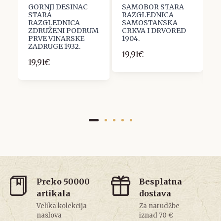
GORNJI DESINAC
SAMOBOR STARA
V
STARA
RAZGLEDNICA
R
RAZGLEDNICA
SAMOSTANSKA
P
ZDRUŽENI PODRUM
CRKVA I DRVORED
N
PRVE VINARSKE
1904.
M
ZADRUGE 1932.
(
19,91€
19,91€
5
Preko 50000
Besplatna
artikala
dostava
Velika kolekcija
Za narudžbe
naslova
iznad 70 €