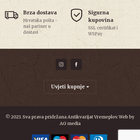
Brza dostava
Sigurna
kupovina
Hrvatska pošta -
naš partner u
SSL certifikat i
dostavi
WSPay
Uvjeti kupnje
© 2023. Sva prava pridržana Antikvarijat Vremeplov. Web by
AG media