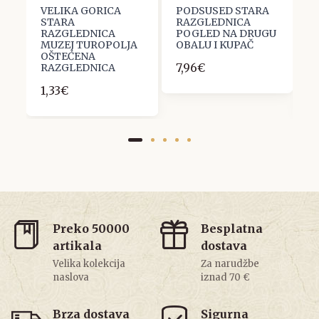
VELIKA GORICA
PODSUSED STARA
V
STARA
RAZGLEDNICA
R
RAZGLEDNICA
POGLED NA DRUGU
P
I
MUZEJ TUROPOLJA
OBALU I KUPAČ
V
JA
OŠTEĆENA
P
7,96€
RAZGLEDNICA
1
1,33€
1
Preko 50000
Besplatna
artikala
dostava
Velika kolekcija
Za narudžbe
naslova
iznad 70 €
Brza dostava
Sigurna