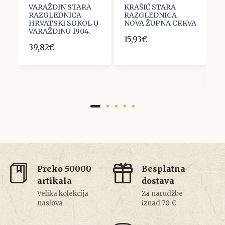
VARAŽDIN STARA
KRAŠIĆ STARA
S
RAZGLEDNICA
RAZGLEDNICA
R
HRVATSKI SOKOL U
NOVA ŽUPNA CRKVA
U
VARAŽDINU 1904.
N
15,93€
P
39,82€
P
F
1
Preko 50000
Besplatna
artikala
dostava
Velika kolekcija
Za narudžbe
naslova
iznad 70 €