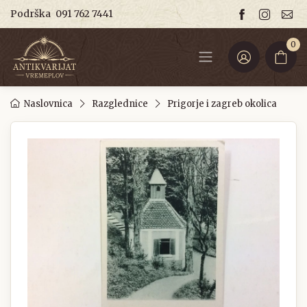
Podrška
091 762 7441
0
Naslovnica
Razglednice
Prigorje i zagreb okolica