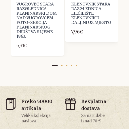
VUGROVEC STARA
KLENOVNIK STARA
P
RAZGLEDNICA
RAZGLEDNICA
R
PLANINARSKI DOM
LJEČILIŠTE
S
NAD VUGROVCEM
KLENOVNIK U
1
FOTO-SEKCIJA
DALJINI UZ MJESTO
1
PLANINARSKOG
7,96€
DRUŠTVA SLJEME
1963.
5,31€
Preko 50000
Besplatna
artikala
dostava
Velika kolekcija
Za narudžbe
naslova
iznad 70 €