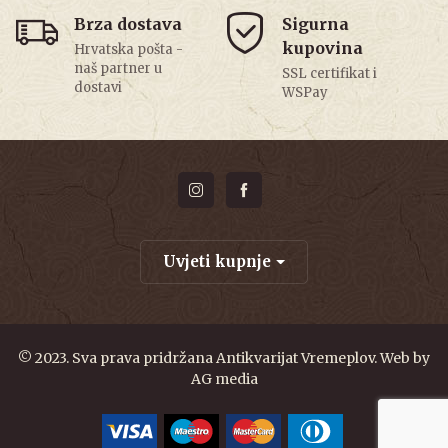
Brza dostava
Sigurna
kupovina
Hrvatska pošta -
naš partner u
SSL certifikat i
dostavi
WSPay
Uvjeti kupnje
© 2023. Sva prava pridržana Antikvarijat Vremeplov. Web by
AG media