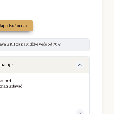
aj u Košaricu
ava u RH za narudžbe veće od 70 €
macije
autori
nati izdavač