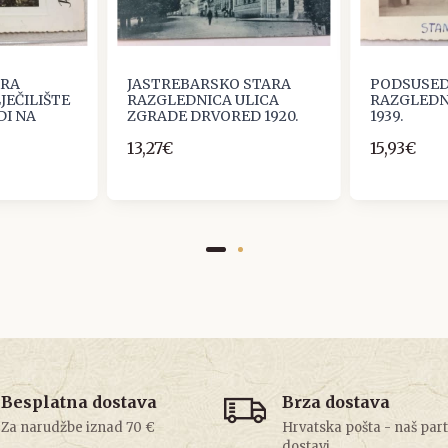
ARA
JASTREBARSKO STARA
PODSUSED
JEČILIŠTE
RAZGLEDNICA ULICA
RAZGLEDN
DI NA
ZGRADE DRVORED 1920.
1939.
13,27€
15,93€
Besplatna dostava
Brza dostava
Za narudžbe iznad 70 €
Hrvatska pošta - naš par
dostavi