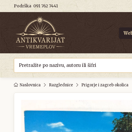
Podrška
091 762 7441
Web
Naslovnica
Razglednice
Prigorje i zagreb okolica