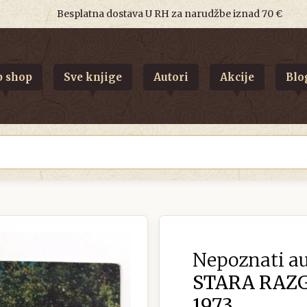
Besplatna dostava U RH za narudžbe iznad 70 €
 shop
Sve knjige
Autori
Akcije
Blo
Nepoznati au
STARA RAZ
1973.