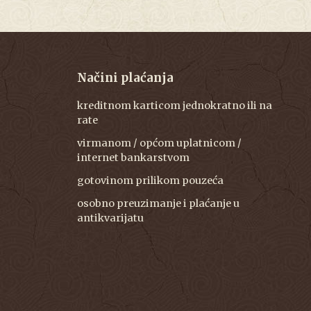
Načini plaćanja
kreditnom karticom jednokratno ili na
rate
virmanom / općom uplatnicom /
internet bankarstvom
gotovinom prilikom pouzeća
osobno preuzimanje i plaćanje u
antikvarijatu