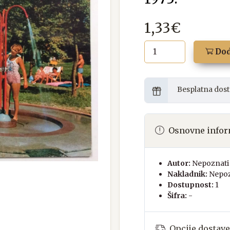
1,33€
Dod
Besplatna dost
Osnovne infor
Autor:
Nepoznati 
Nakladnik:
Nepoz
Dostupnost:
1
Šifra:
-
Opcije dostave