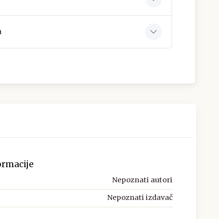
a
ormacije
Nepoznati autori
Nepoznati izdavač