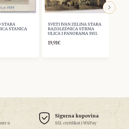
 STARA
SVETI IVAN ZELINA STARA
GORN
ICA STANICA
RAZGLEDNICA STRMA
RAZG
ULICA I PANORAMA 1911.
PODR
ZADR
19,91€
19,91
Sigurna kupovina
tner u
SSL certifikat i WSPay