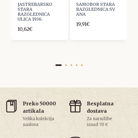
JASTREBARSKO
SAMOBOR STARA
Č
STARA
RAZGLEDNICA SV.
R
M
RAZGLEDNICA
ANA
P
ULICA 1936.
19,91€
1
10,62€
Preko 50000
Besplatna
artikala
dostava
Velika kolekcija
Za narudžbe
naslova
iznad 70 €