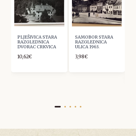
PLJEŠIVICA STARA
SAMOBOR STARA
J
RAZGLEDNICA
RAZGLEDNICA
S
DVORAC CRKVICA
ULICA 1963.
R
S
10,62€
3,98€
F
1
1