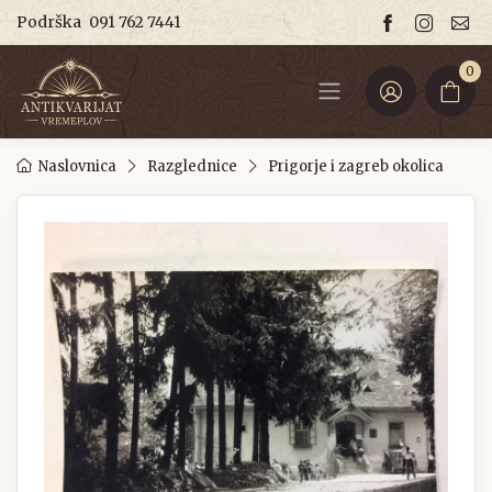
Podrška
091 762 7441
0
Naslovnica
Razglednice
Prigorje i zagreb okolica