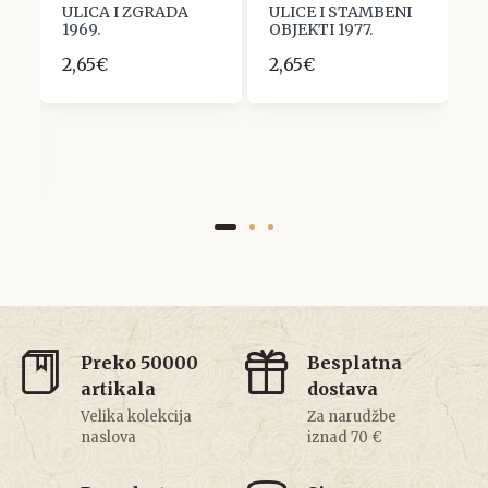
ULICA I ZGRADA
ULICE I STAMBENI
Z
1969.
OBJEKTI 1977.
1
2,65€
2,65€
3
Preko 50000
Besplatna
artikala
dostava
Velika kolekcija
Za narudžbe
naslova
iznad 70 €