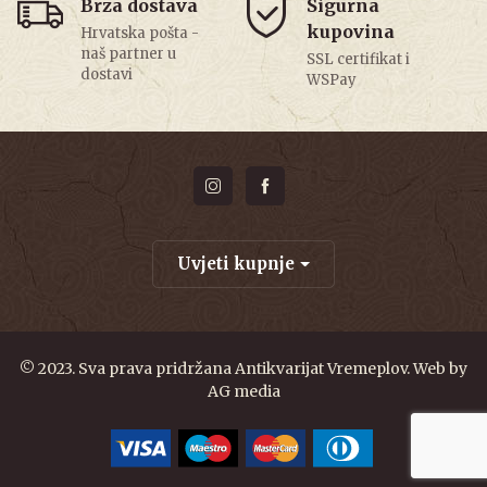
Brza dostava
Sigurna
kupovina
Hrvatska pošta -
naš partner u
SSL certifikat i
dostavi
WSPay
Uvjeti kupnje
© 2023. Sva prava pridržana Antikvarijat Vremeplov. Web by
AG media