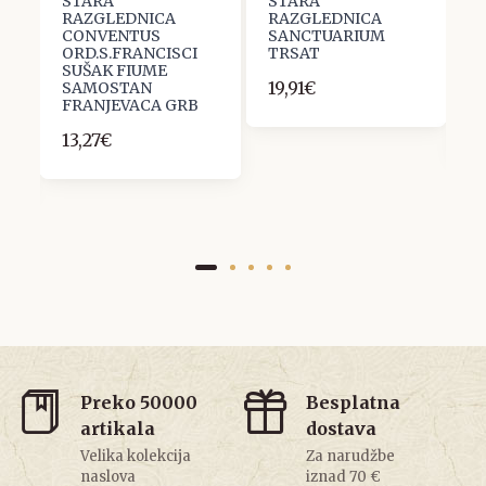
STARA
STARA
S
RAZGLEDNICA
RAZGLEDNICA
R
CONVENTUS
SANCTUARIUM
F
ORD.S.FRANCISCI
TRSAT
C
SUŠAK FIUME
T
19,91€
SAMOSTAN
D
FRANJEVACA GRB
1
13,27€
Preko 50000
Besplatna
artikala
dostava
Velika kolekcija
Za narudžbe
naslova
iznad 70 €