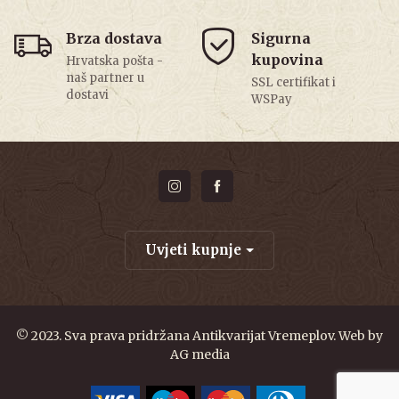
Brza dostava
Sigurna
kupovina
Hrvatska pošta -
naš partner u
SSL certifikat i
dostavi
WSPay
Uvjeti kupnje
© 2023. Sva prava pridržana Antikvarijat Vremeplov. Web by
AG media