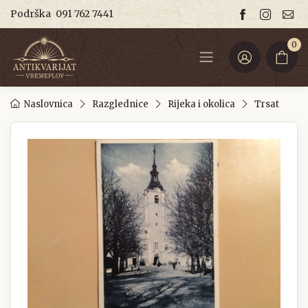
Podrška
091 762 7441
0
Naslovnica
Razglednice
Rijeka i okolica
Trsat