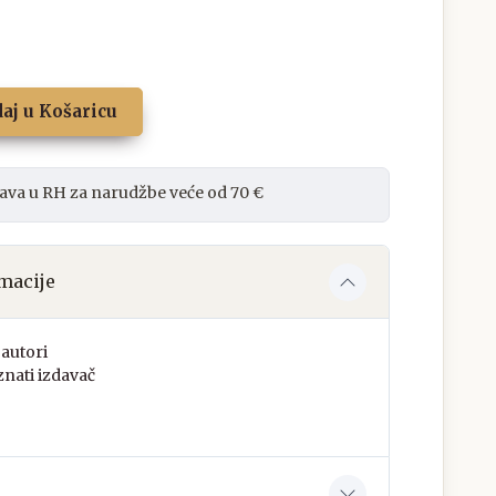
aj u Košaricu
ava u RH za narudžbe veće od 70 €
macije
autori
nati izdavač