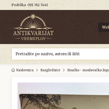
Podrška
091 762 7441
Web
Naslovnica
Razglednice
Sisačko - moslavačka žup