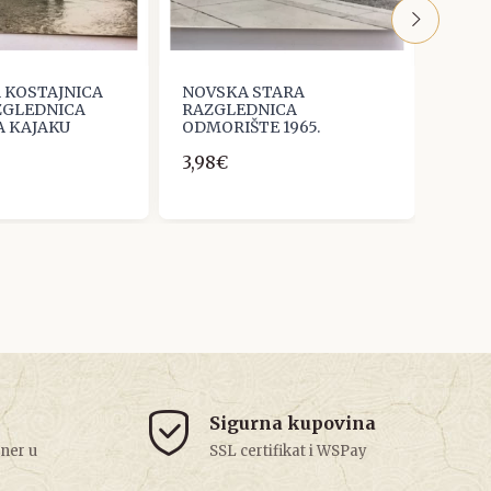
 KOSTAJNICA
NOVSKA STARA
NOVS
ZGLEDNICA
RAZGLEDNICA
RAZG
A KAJAKU
ODMORIŠTE 1965.
RAZG
3,98€
2,65
Sigurna kupovina
tner u
SSL certifikat i WSPay