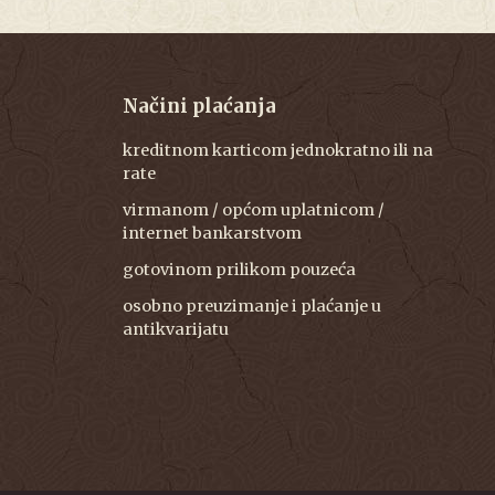
Načini plaćanja
kreditnom karticom jednokratno ili na
rate
virmanom / općom uplatnicom /
internet bankarstvom
gotovinom prilikom pouzeća
osobno preuzimanje i plaćanje u
antikvarijatu