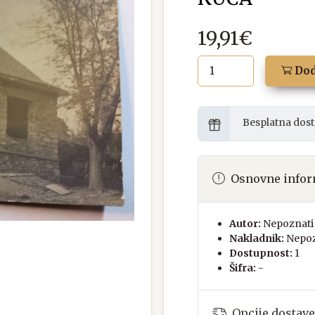
19,91€
Dod
Besplatna dost
Osnovne infor
Autor:
Nepoznati 
Nakladnik:
Nepoz
Dostupnost:
1
Šifra:
-
Opcije dostave