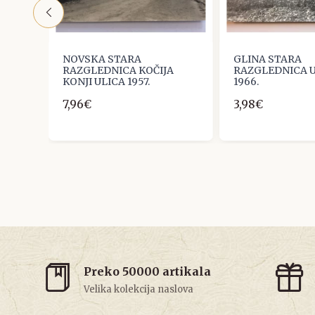
NOVSKA STARA
GLINA STARA
A
RAZGLEDNICA KOČIJA
RAZGLEDNICA 
KONJI ULICA 1957.
1966.
7,96€
3,98€
Preko 50000 artikala
Velika kolekcija naslova