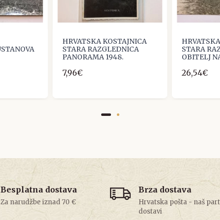
HRVATSKA KOSTAJNICA
HRVATSKA
USTANOVA
STARA RAZGLEDNICA
STARA RA
PANORAMA 1948.
OBITELJ N
7,96€
26,54€
Besplatna dostava
Brza dostava
Za narudžbe iznad 70 €
Hrvatska pošta - naš par
dostavi