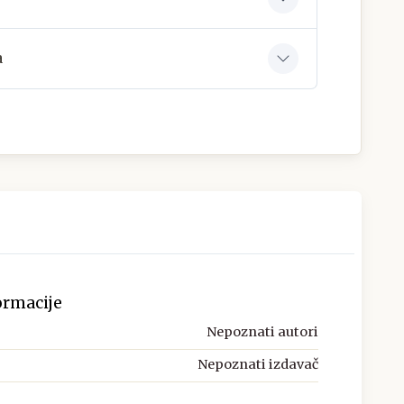
a
ormacije
Nepoznati autori
Nepoznati izdavač