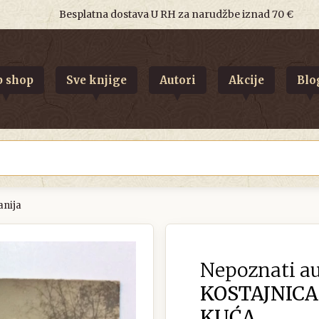
Besplatna dostava U RH za narudžbe iznad 70 €
 shop
Sve knjige
Autori
Akcije
Blo
anija
Nepoznati au
KOSTAJNICA
KUĆA