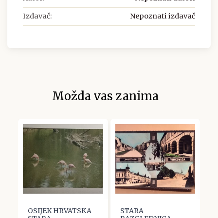
Izdavač:
Nepoznati izdavač
Možda vas zanima
OSIJEK HRVATSKA
STARA
V