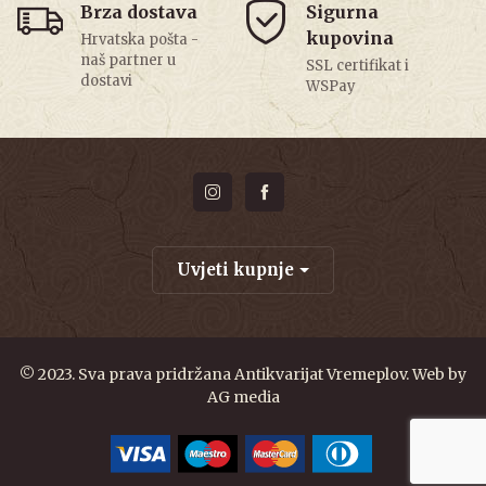
Brza dostava
Sigurna
kupovina
Hrvatska pošta -
naš partner u
SSL certifikat i
dostavi
WSPay
Uvjeti kupnje
© 2023. Sva prava pridržana Antikvarijat Vremeplov. Web by
AG media