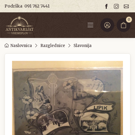
Podrška
091 762 7441
0
Naslovnica
Razglednice
Slavonija