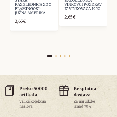
STARA
RAZGLEDNICA
R
RAZGLEDNICA ZOO
VINKOVCI POZDRAV
N
FLAMINGOSI-
IZ VINKOVACA 1957.
7
JUŽNA AMERIKA
2,65€
2,65€
Preko 50000
Besplatna
artikala
dostava
Velika kolekcija
Za narudžbe
naslova
iznad 70 €