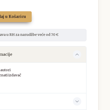
aj u Košaricu
ava u RH za narudžbe veće od 70 €
macije
autori
nati izdavač