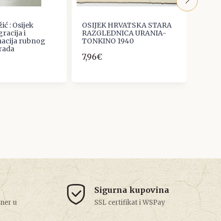
ć : Osijek
OSIJEK HRVATSKA STARA
OSIJ
racija i
RAZGLEDNICA URANIA-
RAZG
acija rubnog
TONKINO 1940
DRAV
rada
7,96€
2,65
Sigurna kupovina
tner u
SSL certifikat i WSPay