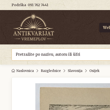
Podrška
091 762 7441
Web
Naslovnica
Razglednice
Slavonija
Osijek