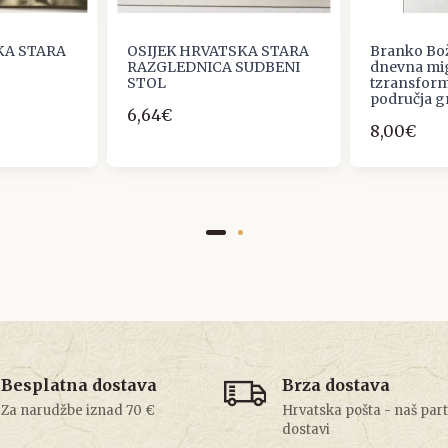
KA STARA
OSIJEK HRVATSKA STARA
Branko Boži
RAZGLEDNICA SUDBENI
dnevna mig
STOL
tzransform
područja g
6,64€
8,00€
Besplatna dostava
Brza dostava
Za narudžbe iznad 70 €
Hrvatska pošta - naš par
dostavi