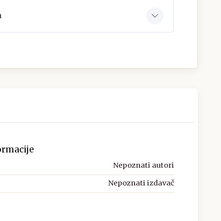
a
ormacije
Nepoznati autori
Nepoznati izdavač