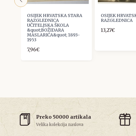
TARA
OSIJEK HRVATSKA STARA
OSIJEK HRVATS
RAZGLEDNICA
RAZGLEDNICA
UČITELJSKA ŠKOLA
13,27€
&quot;BOŽIDARA
MASLARIĆA&quot; 1893-
1953
7,96€
Preko 50000 artikala
Velika kolekcija naslova