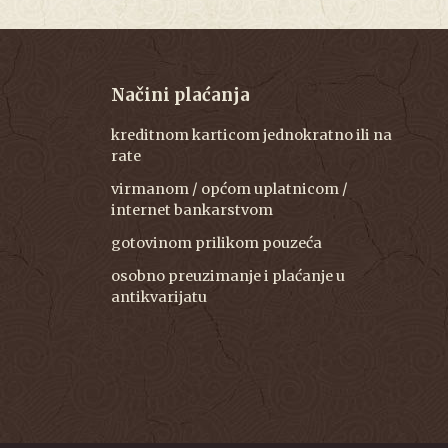
Načini plaćanja
kreditnom karticom jednokratno ili na
rate
virmanom / općom uplatnicom /
internet bankarstvom
gotovinom prilikom pouzeća
osobno preuzimanje i plaćanje u
antikvarijatu