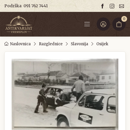
Podrška
091 762 7441
0
Naslovnica
Razglednice
Slavonija
Osijek