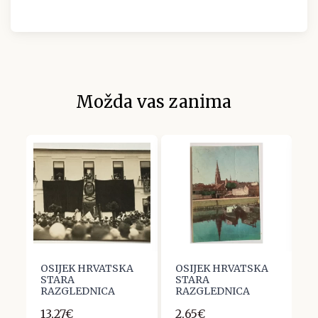
Možda vas zanima
OSIJEK HRVATSKA
OSIJEK HRVATSKA
O
STARA
STARA
S
TI
RAZGLEDNICA
RAZGLEDNICA
R
T
13,27€
2,65€