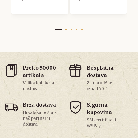
2
Preko 50000
Besplatna
artikala
dostava
Velika kolekcija
Za narudžbe
naslova
iznad 70 €
Brza dostava
Sigurna
kupovina
Hrvatska pošta -
naš partner u
SSL certifikat i
dostavi
WSPay