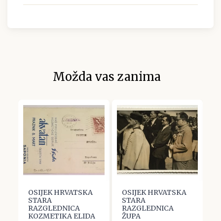
Možda vas zanima
OSIJEK HRVATSKA
OSIJEK HRVATSKA
O
STARA
STARA
S
RAZGLEDNICA
RAZGLEDNICA
R
KOZMETIKA ELIDA
ŽUPA
S