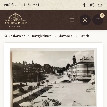
Podrška
091 762 7441
0
Naslovnica
Razglednice
Slavonija
Osijek