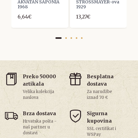
AKVATAN SAPONIA
STROSSMAYER-ova
6
1968
1929
6,64€
13,27€
Preko 50000
Besplatna
artikala
dostava
Velika kolekcija
Za narudžbe
naslova
iznad 70 €
Brza dostava
Sigurna
kupovina
Hrvatska pošta -
naš partner u
SSL certifikat i
dostavi
WSPay