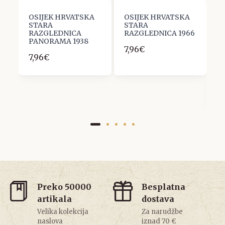
OSIJEK HRVATSKA
OSIJEK HRVATSKA
O
STARA
STARA
S
2
RAZGLEDNICA
RAZGLEDNICA 1966
R
PANORAMA 1938
G
7,96€
Ž
7,96€
E
O
P
1
Preko 50000
Besplatna
artikala
dostava
Velika kolekcija
Za narudžbe
naslova
iznad 70 €