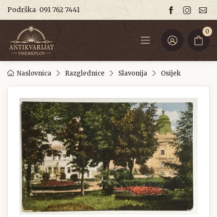
Podrška
091 762 7441
0
Naslovnica
Razglednice
Slavonija
Osijek