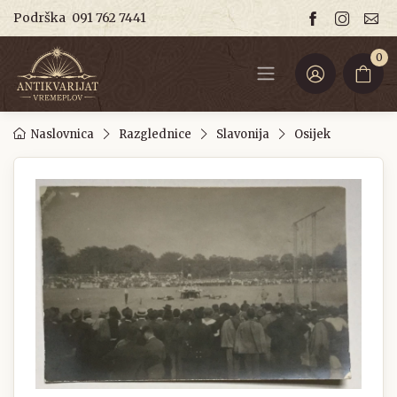
Podrška
091 762 7441
0
Naslovnica
Razglednice
Slavonija
Osijek