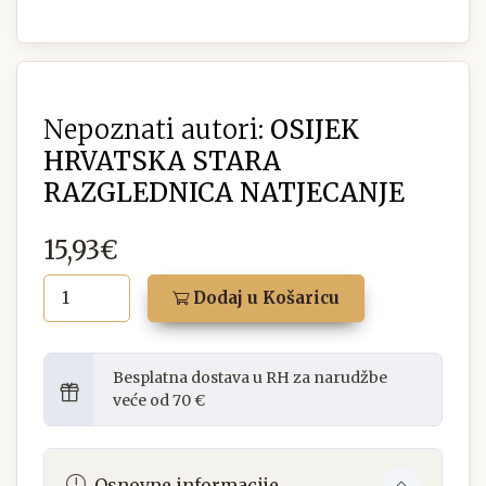
Nepoznati autori:
OSIJEK
HRVATSKA STARA
RAZGLEDNICA NATJECANJE
15,93€
Dodaj u Košaricu
Besplatna dostava u RH za narudžbe
veće od 70 €
Osnovne informacije