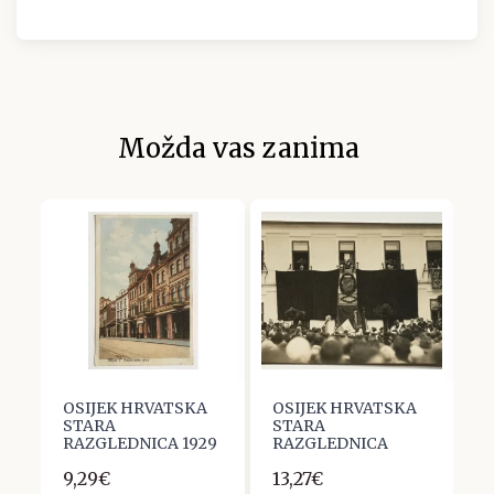
Možda vas zanima
OSIJEK HRVATSKA
OSIJEK HRVATSKA
O
STARA
STARA
S
4
RAZGLEDNICA 1929
RAZGLEDNICA
R
9,29€
13,27€
2