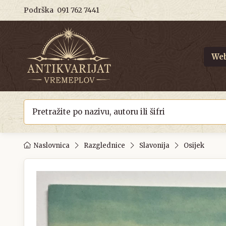
Podrška
091 762 7441
Web
Naslovnica
Razglednice
Slavonija
Osijek