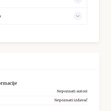
a
ormacije
Nepoznati autori
Nepoznati izdavač