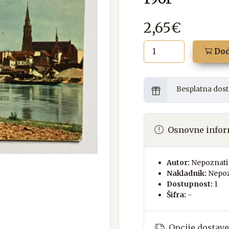
2,65€
Dod
Besplatna dost
Osnovne infor
Autor:
Nepoznati 
Nakladnik:
Nepoz
Dostupnost:
1
Šifra:
-
Opcije dostave