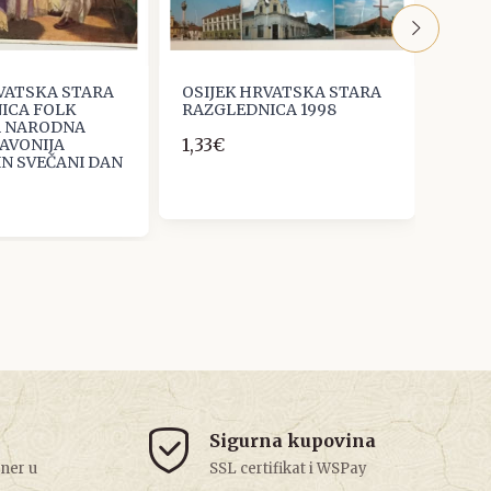
RVATSKA STARA
OSIJEK HRVATSKA STARA
OSIJ
ICA FOLK
RAZGLEDNICA 1998
RAZG
A NARODNA
1,33€
1,33€
AVONIJA
IN SVEČANI DAN
Sigurna kupovina
tner u
SSL certifikat i WSPay