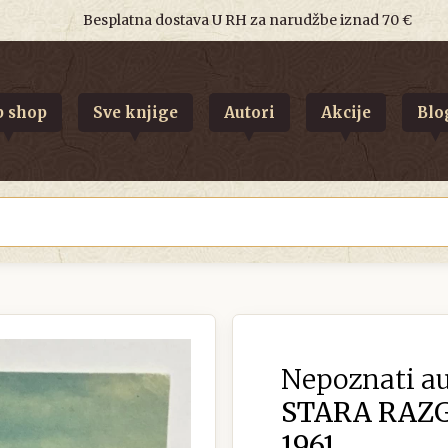
Besplatna dostava U RH za narudžbe iznad 70 €
 shop
Sve knjige
Autori
Akcije
Blo
Nepoznati au
STARA RAZ
1961