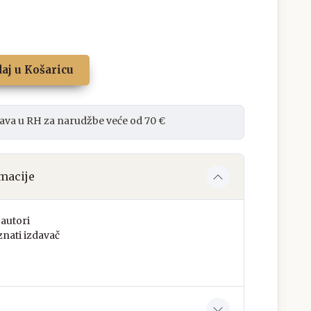
aj u Košaricu
ava u RH za narudžbe veće od 70 €
macije
autori
nati izdavač