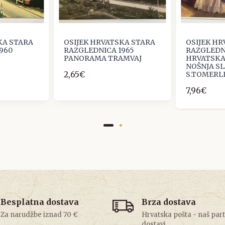
KA STARA
OSIJEK HRVATSKA STARA
OSIJEK H
960
RAZGLEDNICA 1965
RAZGLEDN
PANORAMA TRAMVAJ
HRVATSK
NOŠNJA SL
2,65€
S.TOMERL
7,96€
Besplatna dostava
Brza dostava
Za narudžbe iznad 70 €
Hrvatska pošta - naš par
dostavi