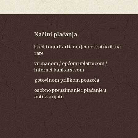
Načini plaćanja
kreditnom karticom jednokratno ili na
rate
virmanom / općom uplatnicom /
internet bankarstvom
gotovinom prilikom pouzeća
osobno preuzimanje i plaćanje u
antikvarijatu