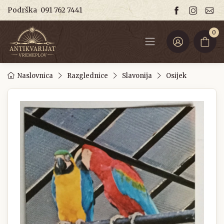
Podrška
091 762 7441
0
Naslovnica
Razglednice
Slavonija
Osijek