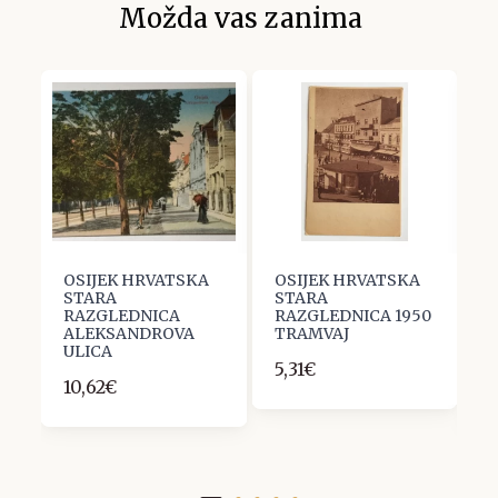
Možda vas zanima
OSIJEK HRVATSKA
OSIJEK HRVATSKA
O
STARA
STARA
S
O
RAZGLEDNICA
RAZGLEDNICA 1950
R
ALEKSANDROVA
TRAMVAJ
K
ULICA
1
5,31€
10,62€
1