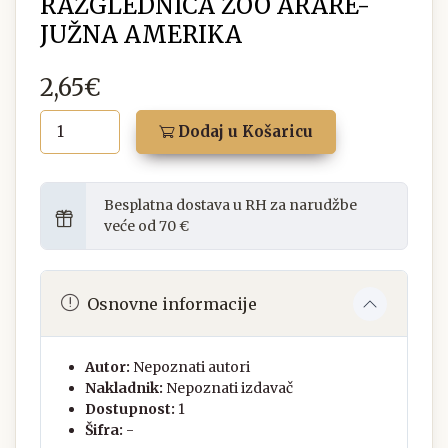
RAZGLEDNICA ZOO ARARE-
JUŽNA AMERIKA
2,65€
Dodaj u Košaricu
Besplatna dostava u RH za narudžbe
veće od 70 €
Osnovne informacije
Autor:
Nepoznati autori
Nakladnik:
Nepoznati izdavač
Dostupnost:
1
Šifra:
-