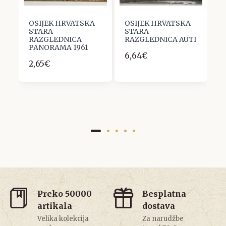
OSIJEK HRVATSKA
OSIJEK HRVATSKA
O
STARA
STARA
S
RAZGLEDNICA
RAZGLEDNICA AUTI
R
PANORAMA 1961
6,64€
2
2,65€
Preko 50000
Besplatna
artikala
dostava
Velika kolekcija
Za narudžbe