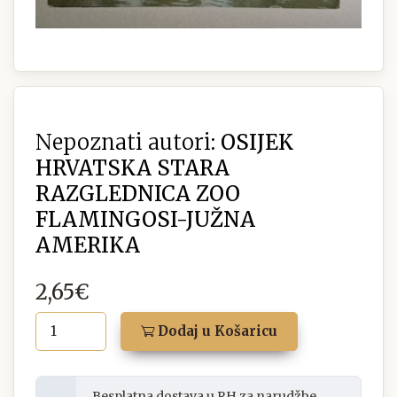
Nepoznati autori:
OSIJEK
HRVATSKA STARA
RAZGLEDNICA ZOO
FLAMINGOSI-JUŽNA
AMERIKA
2,65€
Dodaj u Košaricu
Besplatna dostava u RH za narudžbe