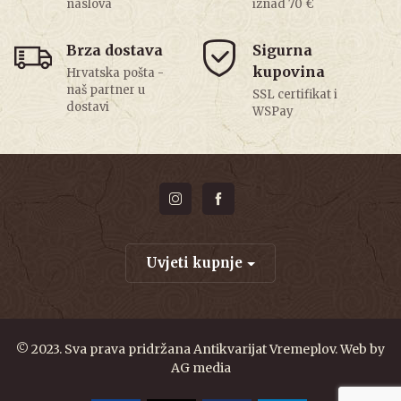
naslova
iznad 70 €
Brza dostava
Sigurna
kupovina
Hrvatska pošta -
naš partner u
SSL certifikat i
dostavi
WSPay
Uvjeti kupnje
© 2023. Sva prava pridržana Antikvarijat Vremeplov. Web by
AG media