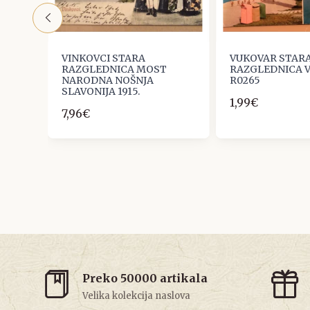
TARA
VINKOVCI STARA
VUKOVAR STAR
RAZGLEDNICA MOST
RAZGLEDNICA 
NARODNA NOŠNJA
R0265
SLAVONIJA 1915.
1,99€
7,96€
Preko 50000 artikala
Velika kolekcija naslova