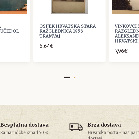
A
OSIJEK HRVATSKA STARA
VINKOVCI
VUČEDOL
RAZGLEDNICA 1956
RAZGLEDN
TRAMVAJ
ALEKSAND
HRVATSKI 
6,64€
7,96€
Besplatna dostava
Brza dostava
Za narudžbe iznad 70 €
Hrvatska pošta - naš par
dostavi