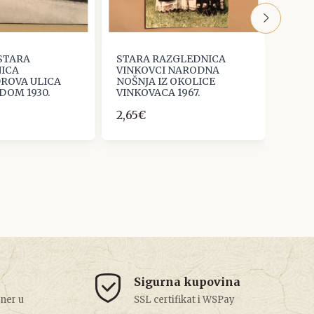
 STARA
STARA RAZGLEDNICA
VUKO
ICA
VINKOVCI NARODNA
RAZG
ROVA ULICA
NOŠNJA IZ OKOLICE
UZ RI
DOM 1930.
VINKOVACA 1967.
2,65
2,65€
Sigurna kupovina
tner u
SSL certifikat i WSPay