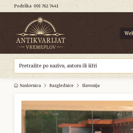
Podrška
091 762 7441
Web
Naslovnica
Razglednice
Slavonija