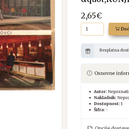
2,65€
Dod
Besplatna dost
Osnovne infor
Autor:
Nepoznati 
Nakladnik:
Nepoz
Dostupnost:
1
Šifra:
-
Opcije dostave