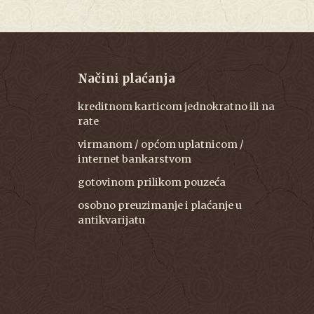
Načini plaćanja
kreditnom karticom jednokratno ili na
rate
virmanom / općom uplatnicom /
internet bankarstvom
gotovinom prilikom pouzeća
osobno preuzimanje i plaćanje u
antikvarijatu