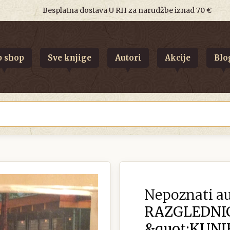
Besplatna dostava U RH za narudžbe iznad 70 €
 shop
Sve knjige
Autori
Akcije
Blo
Nepoznati au
RAZGLEDNI
&quot;KUNJ