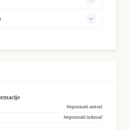
a
ormacije
Nepoznati autori
Nepoznati izdavač