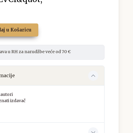
aj u Košaricu
ava u RH za narudžbe veće od 70 €
macije
autori
nati izdavač