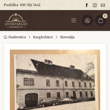
Podrška
091 762 7441
0
Naslovnica
Razglednice
Slavonija