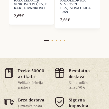
RAZGLEDNICA
RAZGLEDNICA
R
VINKOVCI PEČENJE
VINKOVCI
P
RAKIJE IVANKOVO
LENJINOVA ULICA
U
1969.
1
2,65€
2,65€
1
Preko 50000
Besplatna
artikala
dostava
Velika kolekcija
Za narudžbe
naslova
iznad 70 €
Brza dostava
Sigurna
kupovina
Hrvatska pošta -