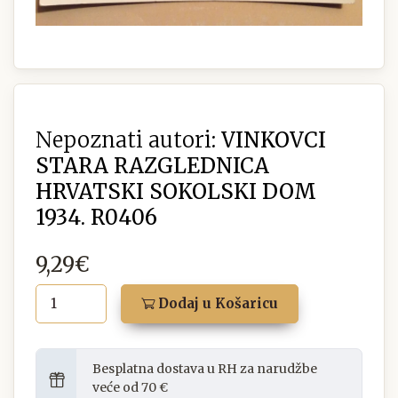
Nepoznati autori:
VINKOVCI
STARA RAZGLEDNICA
HRVATSKI SOKOLSKI DOM
1934. R0406
9,29€
Dodaj u Košaricu
Besplatna dostava u RH za narudžbe
veće od 70 €