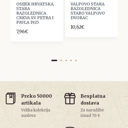
OSIJEK HRVATSKA
VALPOVO STARA
V
STARA
RAZGLEDNICA
R
A
RAZGLEDNICA
STARO VALPOVO
R
CRKVA SV. PETRA I
DVORAC
6
PAVLA 1925
10,62€
7,96€
Preko 50000
Besplatna
artikala
dostava
Velika kolekcija
Za narudžbe
naslova
iznad 70 €