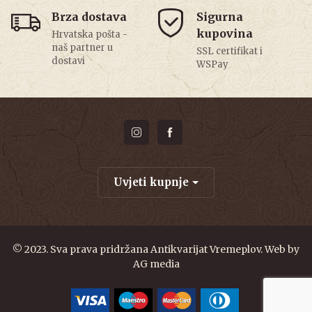
Brza dostava
Sigurna
kupovina
Hrvatska pošta -
naš partner u
SSL certifikat i
dostavi
WSPay
Uvjeti kupnje
© 2023. Sva prava pridržana Antikvarijat Vremeplov. Web by
AG media