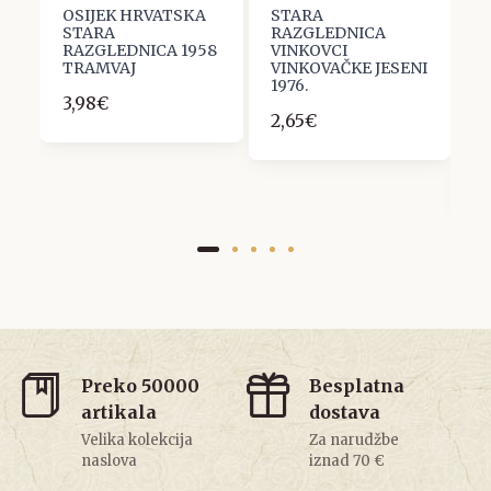
OSIJEK HRVATSKA
STARA
O
STARA
RAZGLEDNICA
S
9
RAZGLEDNICA 1958
VINKOVCI
R
TRAMVAJ
VINKOVAČKE JESENI
F
1976.
N
3,98€
S
2,65€
S
S
7
Preko 50000
Besplatna
artikala
dostava
Velika kolekcija
Za narudžbe
naslova
iznad 70 €