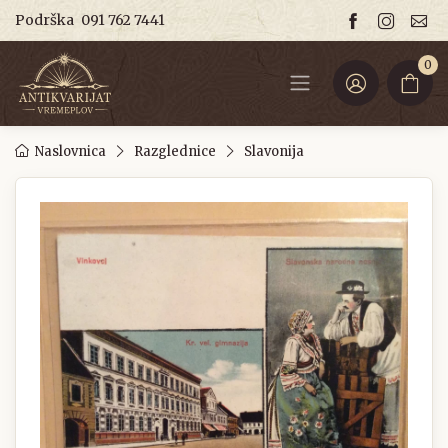
Podrška
091 762 7441
0
Naslovnica
Razglednice
Slavonija