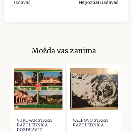
Izdavač:
Nepoznati izdavač
Možda vas zanima
VUKOVAR STARA
VALPOVO STARA
V
RAZGLEDNICA
RAZGLEDNICA
R
POZDRAV IZ
U