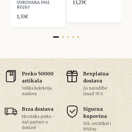
13,27€
VUKOVARA 1961.
1
R0283
1,33€
Preko 50000
Besplatna
artikala
dostava
Velika kolekcija
Za narudžbe
naslova
iznad 70 €
Brza dostava
Sigurna
kupovina
Hrvatska pošta -
naš partner u
SSL certifikat i
dostavi
WSPay