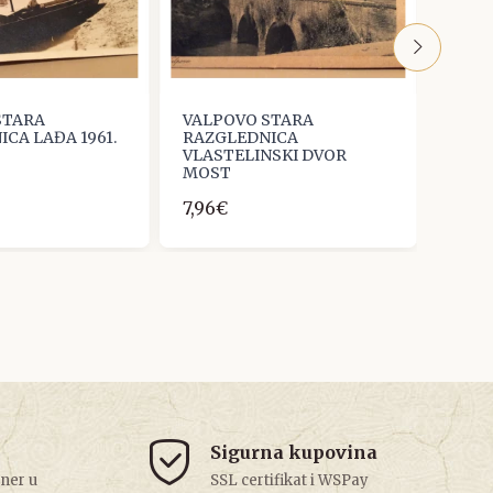
STARA
VALPOVO STARA
VALP
CA LAĐA 1961.
RAZGLEDNICA
RAZG
VLASTELINSKI DVOR
CRKV
MOST
15,93
7,96€
Sigurna kupovina
tner u
SSL certifikat i WSPay