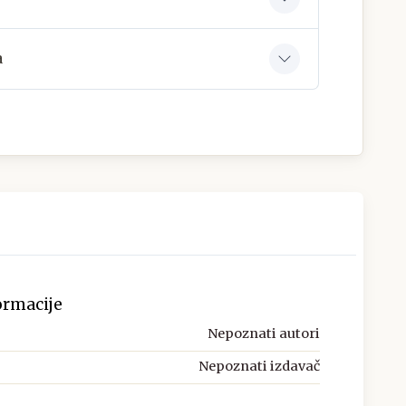
a
ormacije
Nepoznati autori
Nepoznati izdavač