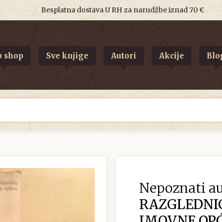
Besplatna dostava U RH za narudžbe iznad 70 €
 shop
Sve knjige
Autori
Akcije
Blo
Nepoznati au
RAZGLEDNI
IMOVNE OPĆ