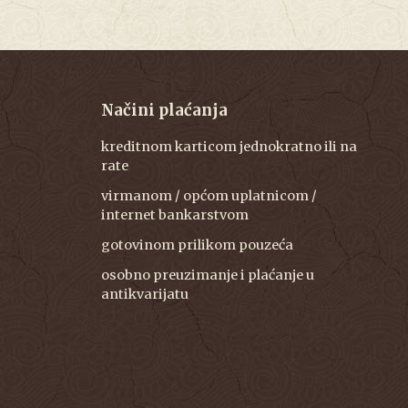
Načini plaćanja
kreditnom karticom jednokratno ili na
rate
virmanom / općom uplatnicom /
internet bankarstvom
gotovinom prilikom pouzeća
osobno preuzimanje i plaćanje u
antikvarijatu