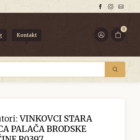
0
g
Kontakt
tori:
VINKOVCI STARA
CA PALAČA BRODSKE
INE R0397