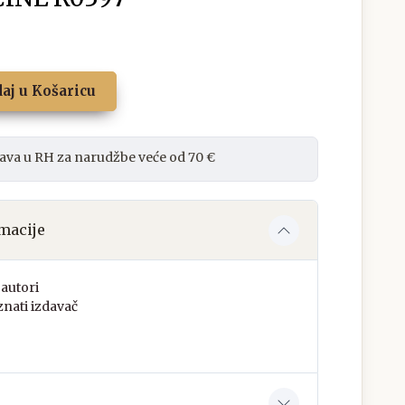
aj u Košaricu
ava u RH za narudžbe veće od 70 €
macije
autori
nati izdavač