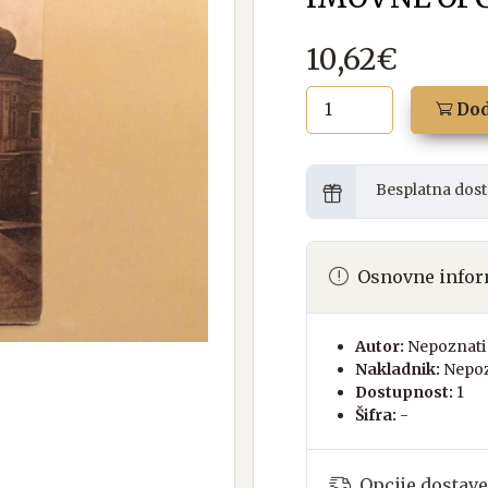
10,62€
Dod
Besplatna dost
Osnovne infor
Autor:
Nepoznati 
Nakladnik:
Nepoz
Dostupnost:
1
Šifra:
-
Opcije dostave