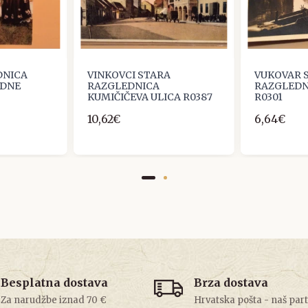
DNICA
VINKOVCI STARA
VUKOVAR 
ODNE
RAZGLEDNICA
RAZGLEDNI
KUMIČIČEVA ULICA R0387
R0301
10,62€
6,64€
Besplatna dostava
Brza dostava
Za narudžbe iznad 70 €
Hrvatska pošta - naš par