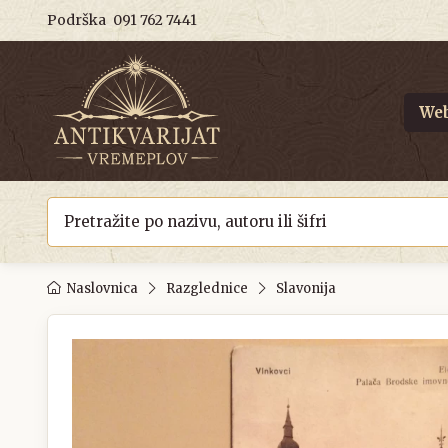
Podrška
091 762 7441
Web
Naslovnica
Razglednice
Slavonija