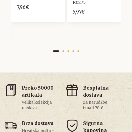
A
R0275
7,96€
1
A
5,97€
Preko 50000
Besplatna
artikala
dostava
Velika kolekcija
Za narudžbe
naslova
iznad 70 €
Brza dostava
Sigurna
kupovina
Hrvatska pošta -