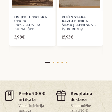
OSIJEK HRVATSKA
VOĆIN STARA
S
STARA
RAZGLEDNICA
R
RAZGLEDNICA
ŠUMA JELENI SRNE
V
I
KUPALIŠTE
1908. R0209
N
I
3,98€
15,93€
V
2
Preko 50000
Besplatna
artikala
dostava
Velika kolekcija
Za narudžbe
naslova
iznad 70 €