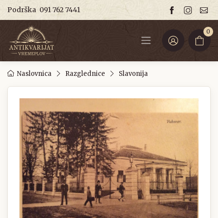
Podrška
091 762 7441
0
Naslovnica
Razglednice
Slavonija