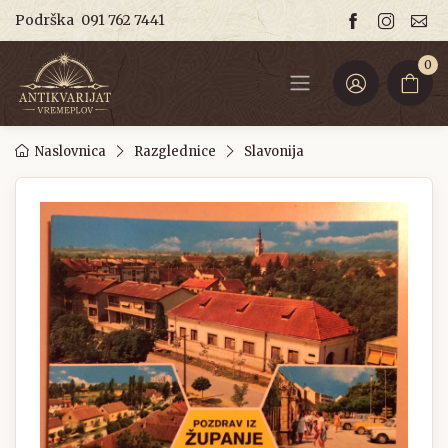
Podrška
091 762 7441
0
Naslovnica
Razglednice
Slavonija