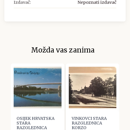
Izdavač:
Nepoznati izdavač
Možda vas zanima
OSIJEK HRVATSKA
VINKOVCI STARA
V
STARA
RAZGLEDNICA
R
RAZGLEDNICA
KORZO
M