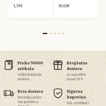
1,33€
10,62€
1
Preko 50000
Besplatna
artikala
dostava
Velika kolekcija
Za narudžbe
naslova
iznad 70 €
Brza dostava
Sigurna
kupovina
Hrvatska pošta -
naš partner u
SSL certifikat i