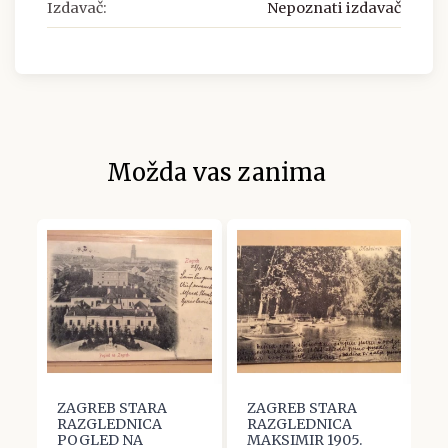
Izdavač:
Nepoznati izdavač
Možda vas zanima
ZAGREB STARA
ZAGREB STARA
Z
RAZGLEDNICA
RAZGLEDNICA
R
POGLED NA
MAKSIMIR 1905.
S