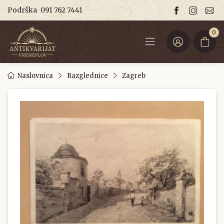
Podrška
091 762 7441
0
Naslovnica
Razglednice
Zagreb