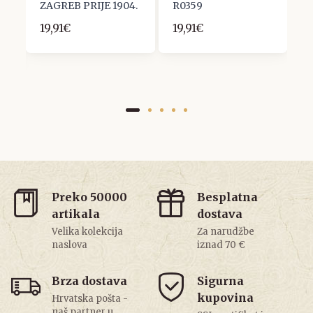
T
ZAGREB PRIJE 1904.
R0359
P
19,91€
19,91€
2
Preko 50000
Besplatna
artikala
dostava
Velika kolekcija
Za narudžbe
naslova
iznad 70 €
Brza dostava
Sigurna
kupovina
Hrvatska pošta -
naš partner u