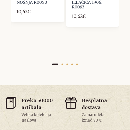
J
NOŠNJA R0050
JELAČIĆA 1906.
U
R0093
10,62€
7
10,62€
Preko 50000
Besplatna
artikala
dostava
Velika kolekcija
Za narudžbe
naslova
iznad 70 €