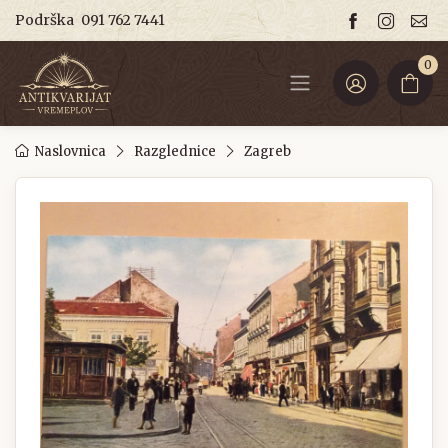
Podrška
091 762 7441
0
Naslovnica
Razglednice
Zagreb