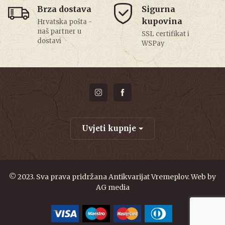
Brza dostava
Sigurna
kupovina
Hrvatska pošta -
naš partner u
SSL certifikat i
dostavi
WSPay
Uvjeti kupnje
© 2023. Sva prava pridržana Antikvarijat Vremeplov. Web by
AG media