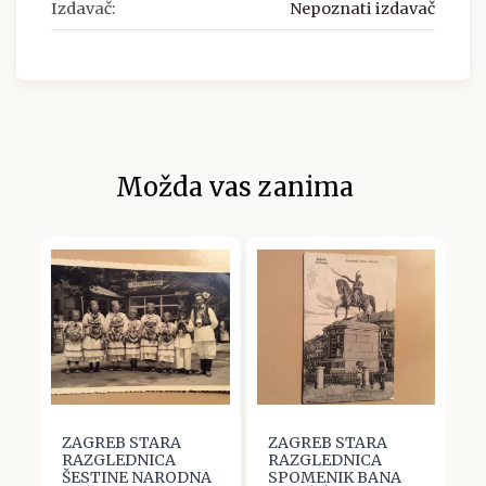
Izdavač:
Nepoznati izdavač
Možda vas zanima
ZAGREB STARA
ZAGREB STARA
Z
RAZGLEDNICA
RAZGLEDNICA
R
ŠESTINE NARODNA
SPOMENIK BANA
M