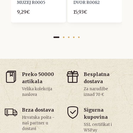
MUZEJ R0005
DVOR R0082
U
R
9,29€
15,93€
1
Preko 50000
Besplatna
artikala
dostava
Velika kolekcija
Za narudžbe
naslova
iznad 70 €
Brza dostava
Sigurna
kupovina
Hrvatska pošta -
naš partner u
SSL certifikat i
dostavi
WSPay