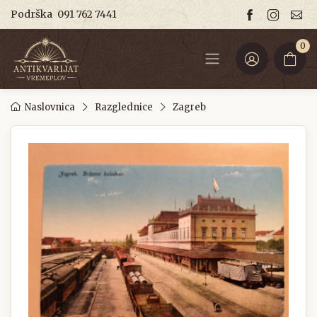
Podrška
091 762 7441
0
Naslovnica
Razglednice
Zagreb