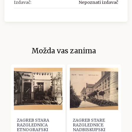
Izdavač:
Nepoznati izdavač
Možda vas zanima
ZAGREB STARA
ZAGREB STARE
Z
RAZGLEDNICA
RAZGLEDNICE
R
ETNOGRAFSKI
NADBISKUPSKI
D