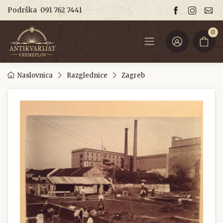
Podrška
091 762 7441
0
Naslovnica
Razglednice
Zagreb