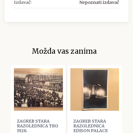
Izdavač:
Nepoznati izdavač
Možda vas zanima
B
ZAGREB STARA
ZAGREB STARA
Z
RAZGLEDNICA TRG
RAZGLEDNICA
R
1928.
EDISON PALACE
M