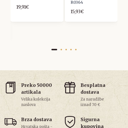
R0364
R
19,91€
15,93€
1
Preko 50000
Besplatna
artikala
dostava
Velika kolekcija
Za narudžbe
naslova
iznad 70 €
Brza dostava
Sigurna
kupovina
Hrvatska pošta -