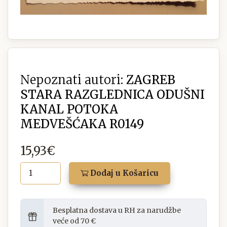
Nepoznati autori:
ZAGREB
STARA RAZGLEDNICA ODUŠNI
KANAL POTOKA
MEDVEŠĆAKA R0149
15,93€
Dodaj u Košaricu
Besplatna dostava u RH za narudžbe
veće od 70 €