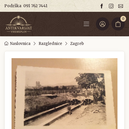
Podrška
091 762 7441
0
Naslovnica
Razglednice
Zagreb