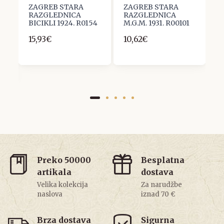
ZAGREB STARA
ZAGREB STARA
Z
RAZGLEDNICA
RAZGLEDNICA
R
BICIKLI 1924. R0154
M.G.M. 1931. R00101
B
S
15,93€
10,62€
.
1
Preko 50000
Besplatna
artikala
dostava
Velika kolekcija
Za narudžbe
naslova
iznad 70 €
Brza dostava
Sigurna