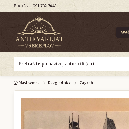
Podrška
091 762 7441
Web
Naslovnica
Razglednice
Zagreb