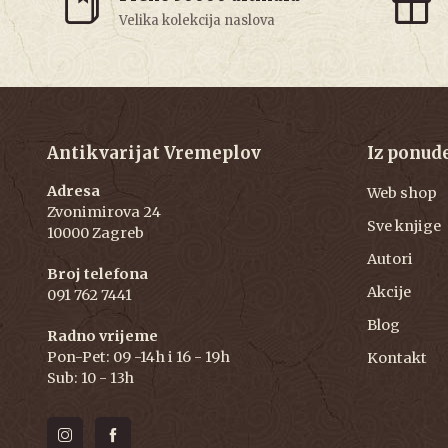
Velika kolekcija naslova
Antikvarijat Vremeplov
Iz ponud
Adresa
Web shop
Zvonimirova 24
Sve knjige
10000 Zagreb
Autori
Broj telefona
Akcije
091 762 7441
Blog
Radno vrijeme
Pon-Pet: 09 -14h i 16 - 19h
Kontakt
Sub: 10 - 13h