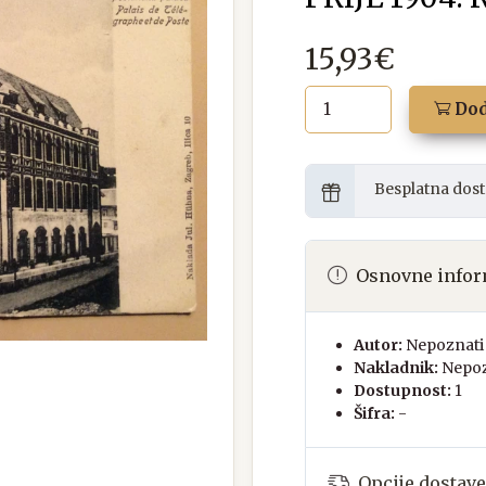
15,93€
Dod
Besplatna dost
Osnovne infor
Autor:
Nepoznati 
Nakladnik:
Nepoz
Dostupnost:
1
Šifra:
-
Opcije dostave