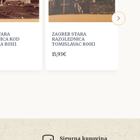
TARA
ZAGREB STARA
ZAGR
ICA KOD
RAZGLEDNICA
RAZG
A R0311
TOMISLAVAC R0011
FRANJ
15,93€
33,1
Sigurna kupovina