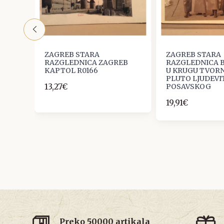
ZAGREB STARA
ZAGREB STARA
RAZGLEDNICA ZAGREB
RAZGLEDNICA B
KAPTOL R0166
U KRUGU TVOR
PLUTO LJUDEVI
13,27€
POSAVSKOG
19,91€
Preko 50000 artikala