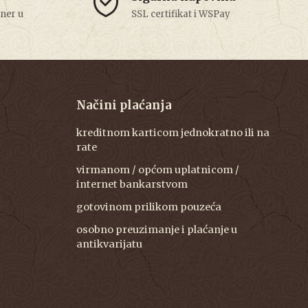
tner u
SSL certifikat i WSPay
Načini plaćanja
kreditnom karticom jednokratno ili na
rate
virmanom / općom uplatnicom /
internet bankarstvom
gotovinom prilikom pouzeća
osobno preuzimanje i plaćanje u
antikvarijatu