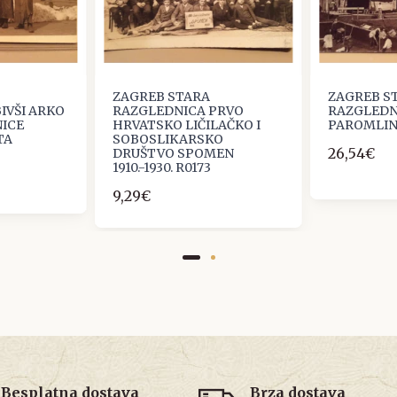
ZAGREB STARA
ZAGREB S
IVŠI ARKO
RAZGLEDNICA PRVO
RAZGLEDN
NICE
HRVATSKO LIČILAČKO I
PAROMLIN
TA
SOBOSLIKARSKO
26,54€
DRUŠTVO SPOMEN
1910.-1930. R0173
9,29€
Besplatna dostava
Brza dostava