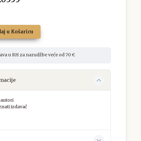
aj u Košaricu
ava u RH za narudžbe veće od 70 €
macije
autori
nati izdavač