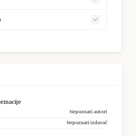
a
ormacije
Nepoznati autori
Nepoznati izdavač